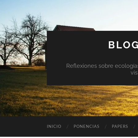
BLOG
Reflexiones sobre ecologías 
vi
INICIO
PONENCIAS
PAPERS