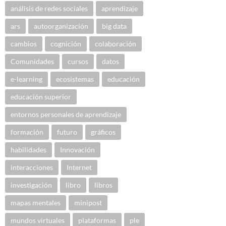
análisis de redes sociales
aprendizaje
ars
autoorganización
big data
cambios
cognición
colaboración
Comunidades
cursos
datos
e-learning
ecosistemas
educación
educación superior
entornos personales de aprendizaje
formación
futuro
gráficos
habilidades
Innovación
interacciones
Internet
investigación
libro
libros
mapas mentales
minipost
mundos virtuales
plataformas
ple