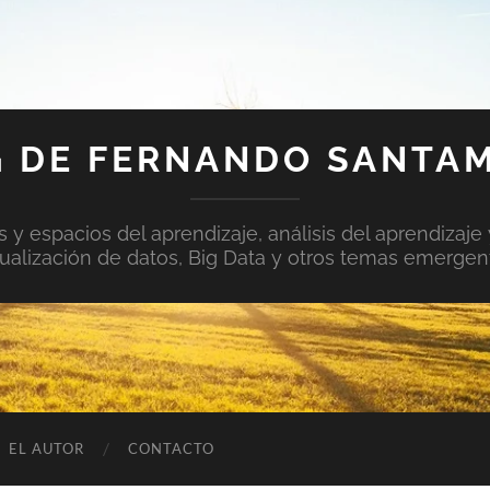
 DE FERNANDO SANTA
y espacios del aprendizaje, análisis del aprendizaje 
sualización de datos, Big Data y otros temas emergen
EL AUTOR
CONTACTO