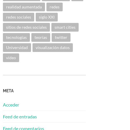
realidad aumentada
redes
redes sociales
siglo XXI
sitios de redes sociales
smart cities
tecnologías
teorías
twitter
Universidad
visualización datos
vídeo
META
Acceder
Feed de entradas
Feed de comentarios