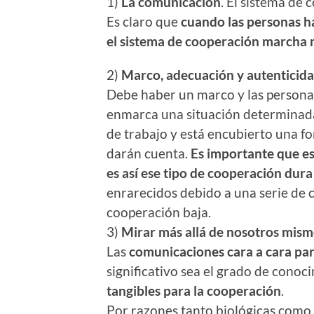
1)
La comunicación
. El sistema de 
Es claro que
cuando las personas ha
el sistema de cooperación marcha
2)
Marco, adecuación y autenticida
Debe haber un marco y las persona
enmarca una situación determinada.
de trabajo y está encubierto una fo
darán cuenta.
Es importante que es
es así ese tipo de cooperación dura
enrarecidos debido a una serie de 
cooperación baja.
3)
Mirar más allá de nosotros mismo
Las
comunicaciones cara a cara par
significativo sea el grado de conoc
tangibles para la cooperación
.
Por razones tanto biológicas como 