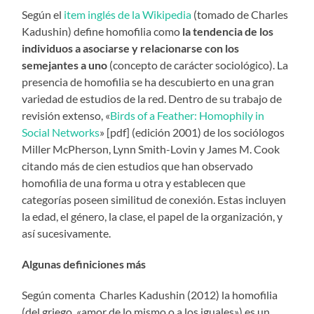
Según el
item inglés de la Wikipedia
(tomado de Charles
Kadushin) define homofilia como
la tendencia de los
individuos a asociarse y relacionarse con los
semejantes a uno
(concepto de carácter sociológico). La
presencia de homofilia se ha descubierto en una gran
variedad de estudios de la red. Dentro de su trabajo de
revisión extenso, «
Birds of a Feather: Homophily in
Social Networks
» [pdf] (edición 2001) de los sociólogos
Miller McPherson, Lynn Smith-Lovin y James M. Cook
citando más de cien estudios que han observado
homofilia de una forma u otra y establecen que
categorías poseen similitud de conexión. Estas incluyen
la edad, el género, la clase, el papel de la organización, y
así sucesivamente.
Algunas definiciones
más
Según comenta Charles Kadushin (2012) la homofilia
(del griego, «amor de lo mismo o a los iguales») es un