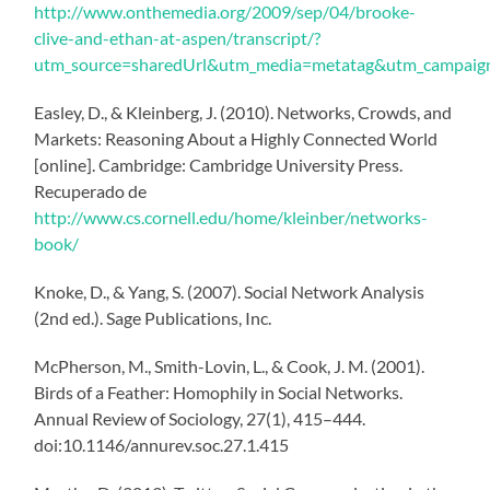
http://www.onthemedia.org/2009/sep/04/brooke-
clive-and-ethan-at-aspen/transcript/?
utm_source=sharedUrl&utm_media=metatag&utm_campaig
Easley, D., & Kleinberg, J. (2010). Networks, Crowds, and
Markets: Reasoning About a Highly Connected World
[online]. Cambridge: Cambridge University Press.
Recuperado de
http://www.cs.cornell.edu/home/kleinber/networks-
book/
Knoke, D., & Yang, S. (2007). Social Network Analysis
(2nd ed.). Sage Publications, Inc.
McPherson, M., Smith-Lovin, L., & Cook, J. M. (2001).
Birds of a Feather: Homophily in Social Networks.
Annual Review of Sociology, 27(1), 415–444.
doi:10.1146/annurev.soc.27.1.415