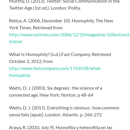
Murthy, D. (2013). Twitter: Social Communication in the
Twitter Age (1st ed.). London: Polity.
Retica, A. (2006, December 10). Homophily. The New
York Times. Retrieved from
http://www.nytimes.com/2006/12/10/magazine/10Section2a
4.html
What Is Homophily? (n.d.).Fast Company. Retrieved
October 2, 2012, from
http://www.fastcompany.com/1763558/what-
homophily
Watts, D. J. (2003). Six degrees : the science of a
connected age. New York: Norton. p 48-64
Watts, D. J. (2011). Everything is obvious : how common
sense fails [epub]. London: Atlantic. p. 266-272
Araya, R. (2010, July 9). Homofilia y heterofilia en las