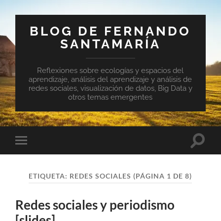
BLOG DE FERNANDO
SANTAMARÍA
Reflexiones sobre ecologías y espacios del
aprendizaje, análisis del aprendizaje y análisis de
redes sociales, visualización de datos, Big Data y
otros temas emergentes
Altern
Alternar
el
el
campo
menú
de
móvil
búsqu
ETIQUETA:
REDES SOCIALES
(PÁGINA 1 DE 8)
Redes sociales y periodismo
[slides]