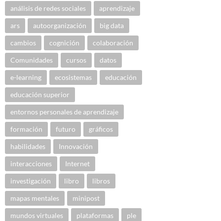
análisis de redes sociales
aprendizaje
ars
autoorganización
big data
cambios
cognición
colaboración
Comunidades
cursos
datos
e-learning
ecosistemas
educación
educación superior
entornos personales de aprendizaje
formación
futuro
gráficos
habilidades
Innovación
interacciones
Internet
investigación
libro
libros
mapas mentales
minipost
mundos virtuales
plataformas
ple