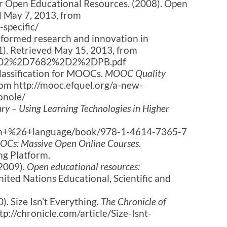
 Open Educational Resources. (2008). Open
d May 7, 2013, from
-specific/
informed research and innovation in
1). Retrieved May 15, 2013, from
/1/902%2D7682%2D2%2DPB.pdf
lassification for MOOCs.
MOOC Quality
from http://mooc.efquel.org/a-new-
onole/
ry – Using Learning Technologies in Higher
ion+%26+language/book/978-1-4614-7365-7
OCs: Massive Open Online Courses
.
ng Platform.
(2009).
Open educational resources:
United Nations Educational, Scientific and
. Size Isn’t Everything.
The Chronicle of
tp://chronicle.com/article/Size-Isnt-