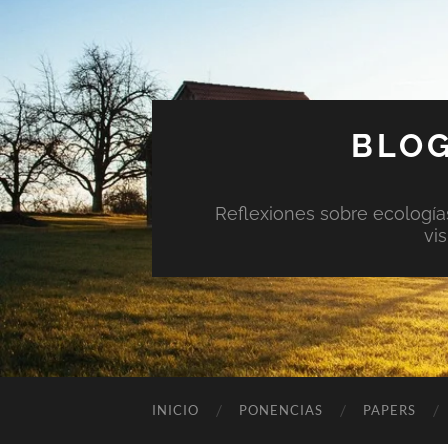
BLOG
Reflexiones sobre ecologías 
vi
INICIO
PONENCIAS
PAPERS