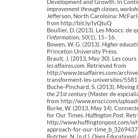
Development and Growth. In
Contin
improvement through classes, worksh
Jefferson, North Caroloina: McFarl
from http://bit.ly/IyQtuQ
Boullier, D. (2013). Les Moocs: de 
l’information
,
50
(1), 15–16.
Bowen, W. G. (2013).
Higher educatio
Princeton University Press.
Brault, J. (2013, May 30). Les cours
les affaires.com
. Retrieved from
http://www.lesaffaires.com/archive
transforment-les-universites/5
Buche-Pinchard, S. (2013).
Moving t
the 21st century
(Master de espcializ
from http://www.ensci.com/uploa
Burke, W. (2013, May 14). Connect
for Our Times.
Huffington Post
. Ret
http://www.huffingtonpost.com/wh
approach-for-our-time_b_3269437
Butcher, N. (n.d.).
Open Educational 