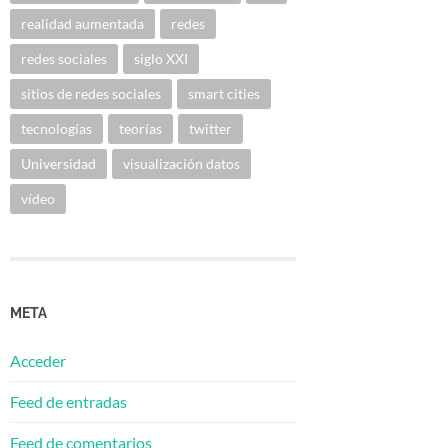
realidad aumentada
redes
redes sociales
siglo XXI
sitios de redes sociales
smart cities
tecnologías
teorías
twitter
Universidad
visualización datos
vídeo
META
Acceder
Feed de entradas
Feed de comentarios