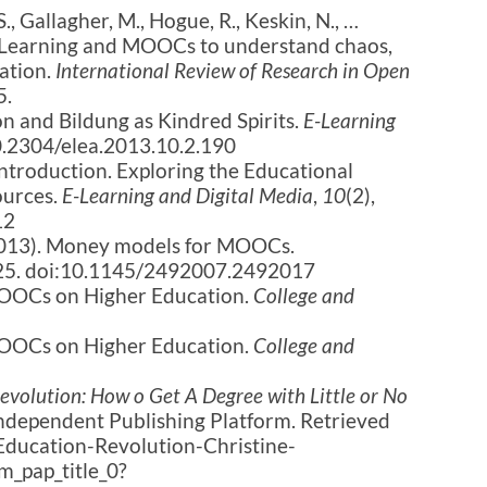
S., Gallagher, M., Hogue, R., Keskin, N., …
mLearning and MOOCs to understand chaos,
ation.
International Review of Research in Open
5.
n and Bildung as Kindred Spirits.
E-Learning
10.2304/elea.2013.10.2.190
Introduction. Exploring the Educational
ources.
E-Learning and Digital Media
,
10
(2),
12
 (2013). Money models for MOOCs.
 25. doi:10.1145/2492007.2492017
MOOCs on Higher Education.
College and
MOOCs on Higher Education.
College and
evolution: How o Get A Degree with Little or No
Independent Publishing Platform. Retrieved
ducation-Revolution-Christine-
_pap_title_0?