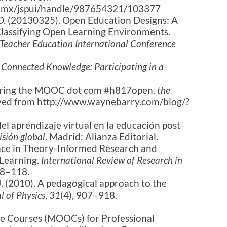
ica.mx/jspui/handle/987654321/103377
rry, D. (20130325). Open Education Designs: A
Classifying Open Learning Environments.
 Teacher Education International Conference
Connected Knowledge: Participating in a
paring the MOOC dot com #h817open.
the
ieved from http://www.waynebarry.com/blog/?
del aprendizaje virtual en la educación post-
isión global
. Madrid: Alianza Editorial.
Place in Theory-Informed Research and
 Learning.
International Review of Research in
98–118.
, J. (2010). A pedagogical approach to the
 of Physics
,
31
(4), 907–918.
ne Courses (MOOCs) for Professional