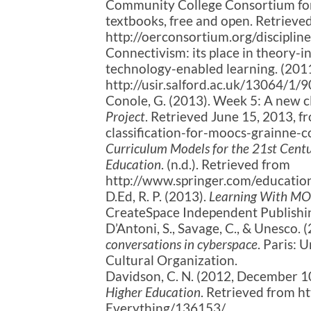
Community College Consortium for
textbooks, free and open. Retrieve
http://oerconsortium.org/discipline
Connectivism: its place in theory-
technology-enabled learning. (201
http://usir.salford.ac.uk/13064
Conole, G. (2013). Week 5: A new c
Project
. Retrieved June 15, 2013, 
classification-for-moocs-grainne-c
Curriculum Models for the 21st Centu
Education
. (n.d.). Retrieved from
http://www.springer.com/educat
D.Ed, R. P. (2013).
Learning With MO
CreateSpace Independent Publishi
D’Antoni, S., Savage, C., & Unesco. 
conversations in cyberspace
. Paris: 
Cultural Organization.
Davidson, C. N. (2012, December 10)
Higher Education
. Retrieved from ht
Everything/136153/