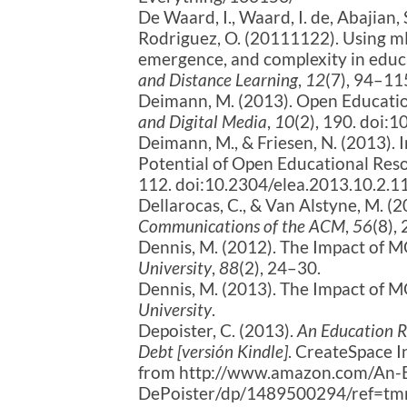
De Waard, I., Waard, I. de, Abajian, 
Rodriguez, O. (20111122). Using 
emergence, and complexity in educ
and Distance Learning
,
12
(7), 94–11
Deimann, M. (2013). Open Educatio
and Digital Media
,
10
(2), 190. doi:
Deimann, M., & Friesen, N. (2013). 
Potential of Open Educational Res
112. doi:10.2304/elea.2013.10.2.1
Dellarocas, C., & Van Alstyne, M.
Communications of the ACM
,
56
(8),
Dennis, M. (2012). The Impact of 
University
,
88
(2), 24–30.
Dennis, M. (2013). The Impact of 
University
.
Depoister, C. (2013).
An Education R
Debt [versión Kindle]
. CreateSpace 
from http://www.amazon.com/An-E
DePoister/dp/1489500294/ref=tmm