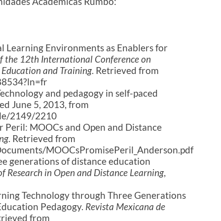
unidades Académicas Rumbo:
nal Learning Environments as Enablers for
f the 12th International Conference on
 Education and Training
. Retrieved from
188534?ln=fr
Technology and pedagogy in self-paced
ved June 5, 2013, from
dle/2149/2210
or Peril: MOOCs and Open and Distance
ng
. Retrieved from
onDocuments/MOOCsPromisePeril_Anderson.pdf
ree generations of distance education
of Research in Open and Distance Learning
,
earning Technology through Three Generations
Education Pedagogy.
Revista Mexicana de
trieved from