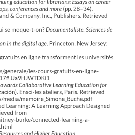
uing education for librarians: Essays on career
ops, conferences and more
(pp. 28–34).
and & Company, Inc., Publishers. Retrieved
qui se moque-t-on?
Documentaliste. Sciences de
n in the digital age
. Princeton, New Jersey:
 gratuits en ligne transforment les universités.
s/generale/les-cours-gratuits-en-ligne-
58117#.Ua9HJWTDKi1
owards Collaborative Learning Education for
ación). Ensci-les ateliers, Paris. Retrieved
ds/media/memoire_Simone_Buche.pdf
ed Learning: A Learning Approach Designed
rieved from
itney-burke/connected-learning-a-
.html
Resources and Higher Education
.