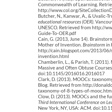
Commonwealth of Learning. Retri
http://www.col.org/SiteCollecti
Butcher, N., Kanwar, A., & Uvalic-Tr
educational resources (OER)
. Vancou
UNESCO. Retrieved from http://ww
Guide-To-OER.pdf
Cain, G. (2013, June 14). Brainsto
Mother of Invention.
Brainstorm in 
http://cain.blogspot.com/2013/06/
invention.html
Chamberlin, L., & Parish, T. (2011
Massive and Often Obtuse Course
doi:10.1145/2016016.2016017
Clark, D. (2013). MOOCs: taxonom
Blog. Retrieved from http://donal
taxonomy-of-8-types-of-mooc.htm
Clow, D. (2013). MOOCs and the fun
Third International Conference on L
New York, NY, USA: ACM. doi:10