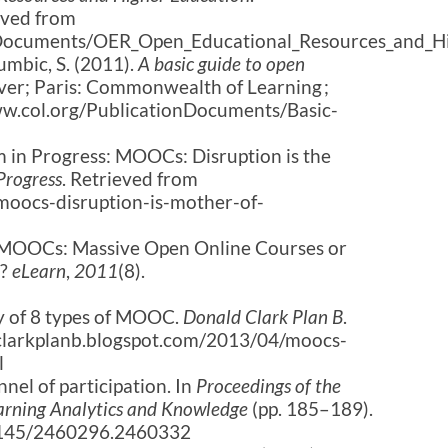
eved from
onDocuments/OER_Open_Educational_Resources_and_Hi
umbic, S. (2011).
A basic guide to open
ver; Paris: Commonwealth of Learning ;
w.col.org/PublicationDocuments/Basic-
rm in Progress: MOOCs: Disruption is the
Progress
. Retrieved from
moocs-disruption-is-mother-of-
). MOOCs: Massive Open Online Courses or
s?
eLearn
,
2011
(8).
y of 8 types of MOOC.
Donald Clark Plan B
.
dclarkplanb.blogspot.com/2013/04/moocs-
l
nel of participation. In
Proceedings of the
earning Analytics and Knowledge
(pp. 185–189).
.1145/2460296.2460332