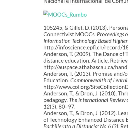
Nacional e Internacional de Com
105245, & Gillet, D. (2013). Perso
Connectivist MOOCs.
Proceedings o
Information Technology Based Higher
http://infoscience.epfl.ch/record/
Anderson, T. (2009). The Dance of 
distance education. Article. Retrie
http://auspace.athabascau.ca/han
Anderson, T. (2013). Promise and/
Education.
Commonwealth of Learni
http://www.col.org/SiteCollecti
Anderson, T., & Dron, J. (2010). Th
pedagogy.
The International Review 
12
(3), 80–97.
Anderson, T., & Dron, J. (2012). L
of Technology Enhanced Distance 
Bachillerato a Distancia; No 6 (3)
. Re