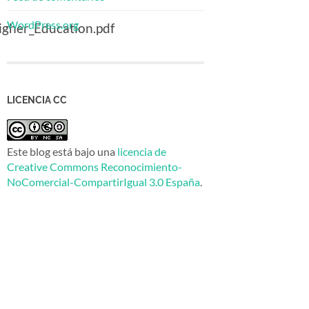
WordPress.org
gher_Education.pdf
LICENCIA CC
Este blog está bajo una
licencia de
Creative Commons Reconocimiento-
NoComercial-CompartirIgual 3.0 España
.