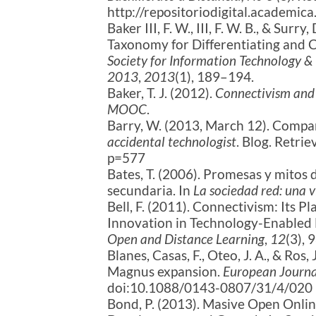
http://repositoriodigital.academ
Baker III, F. W., III, F. W. B., & Su
Taxonomy for Differentiating and 
Society for Information Technology &
2013
,
2013
(1), 189–194.
Baker, T. J. (2012).
Connectivism and 
MOOC
.
Barry, W. (2013, March 12). Com
accidental technologist
. Blog. Retr
p=577
Bates, T. (2006). Promesas y mitos 
secundaria. In
La sociedad red: una v
Bell, F. (2011). Connectivism: Its 
Innovation in Technology-Enabled
Open and Distance Learning
,
12
(3), 
Blanes, Casas, F., Oteo, J. A., & Ros
Magnus expansion.
European Journal
doi:10.1088/0143-0807/31/4/020
Bond, P. (2013). Masive Open Onli