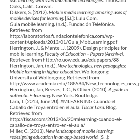
use: learning with Web and mobile technologies
. Thousand
Oaks, Calif.: Corwin.
Dikkers, S. (2012).
Mobile media learning: amazing uses of
mobile devices for learning.
[S.l.]: Lulu Com.
Guia mobile learning. (n.d.). Fundación Telefónica.
Retrieved from
http://laboratorios.fundaciontelefonica.com/wp-
content/uploads/2013/01/Guia_MobLearning.pdf
Herrington, J., & Mantei, J. (2009). Design principles for
mobile learning.
Faculty of Education – Papers (Archive)
.
Retrieved from http://ro.uow.edu.au/edupapers/88
Herrington, Jan. (n.d.).
New technologies, new pedagogies:
Mobile learning in higher education
. Wollongong:
University of Wollongong. Retrieved from
http://www.academia.edu/188584/New_technologies_new_pe
Herrington, Jan, Reeves, T. C., & Oliver. (2010).
A guide to
authentic E-learning
. New York: Routledge.
Lara, T. (2013, June 20). #MLEARNING Cuando el
Caballo de Troya entró en el aula.
Tíscar Lara
. Blog.
Retrieved from
http://tiscar.com/2013/06/20/mlearning-cuando-el-
caballo-de-troya-entro-en-el-aula/
Miller, C. (2013).
New landscape of mobile learning:
redesigning education in an app-based world.
[S.l.]: