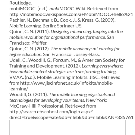
Routledge.
mobiMOOC. (n.d.).
mobiMOOC
. Wiki. Retrieved from
http://mobimooc.wikispaces.com/a+MobiMOOC+hello%21
Pachler, N., Bachmair, B., Cook, J., & Kress, G. (2009).
Mobile Learning
. Berlin: Springer US.
Quinn, C. N. (2011).
Designing mLearning: tapping into the
mobile revolution for organizational performance
. San
Francisco: Pfeiffer.
Quinn, C. N. (2012).
The mobile academy: mLearning for
higher education
. San Francisco: Jossey-Bass.
Udell, C., Woodill, G., Forcum, M., & American Society for
Training and Development. (2012).
Learning everywhere:
how mobile content strategies are transforming training
.
VV.AA. (n.d.). Mobile Learning Infokits. JISC. Retrieved
from http://www.jiscinfonet.ac.uk/infokits/mobile-
learning/
Woodill, G. (2011).
The mobile learning edge tools and
technologies for developing your teams
. New York:
McGraw-Hill Professional. Retrieved from
http://search.ebscohost.com/login.aspx?
direct=true&scope=site&db=nlebk&db=nlabk&AN=335761