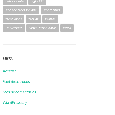
redes sociales
siglo XXI
sitios de redes sociales
smart cities
tecnologías
teorías
twitter
Universidad
visualización datos
vídeo
META
Acceder
Feed de entradas
Feed de comentarios
WordPress.org