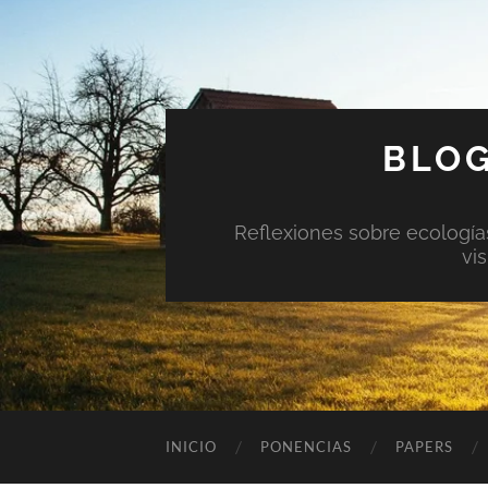
BLOG
Reflexiones sobre ecologías 
vi
INICIO
PONENCIAS
PAPERS