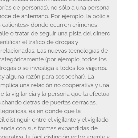
orías de personas), no sólo a una persona
onoce de antemano. Por ejemplo, la policía
s calientes» donde ocurren crímenes
lle o tratar de seguir una pista del dinero
entificar el tráfico de drogas y
 relacionadas. Las nuevas tecnologías de
categóricamente (por ejemplo, todos los
gas o se investiga a todos los viajeros,
ay alguna razón para sospechar). La
 implica una relación no cooperativa y una
de la vigilancia y la persona que la efectúa.
uchando detrás de puertas cerradas,
elegráficas, es en donde que la
l distinguir entre el vigilante y el vigilado.
ilancia con sus formas expandidas de
operativa, la fácil distinción entre agente y