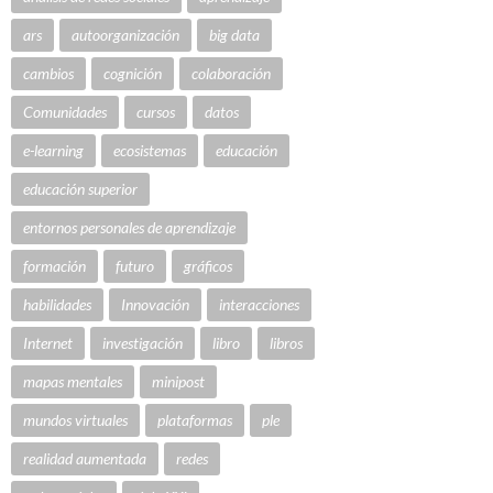
ars
autoorganización
big data
cambios
cognición
colaboración
Comunidades
cursos
datos
e-learning
ecosistemas
educación
educación superior
entornos personales de aprendizaje
formación
futuro
gráficos
habilidades
Innovación
interacciones
Internet
investigación
libro
libros
mapas mentales
minipost
mundos virtuales
plataformas
ple
realidad aumentada
redes