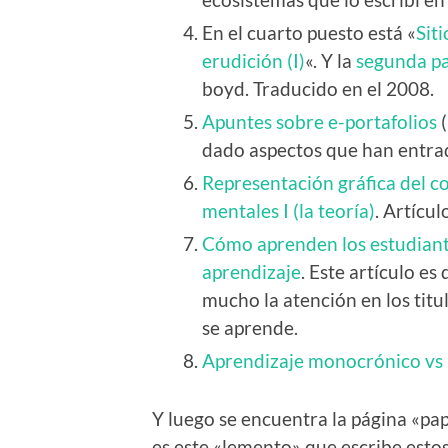
En el cuarto puesto está «
Siti
erudición (I)
«. Y la
segunda p
boyd. Traducido en el 2008.
Apuntes sobre e-portafolios
(
dado aspectos que han entra
Representación gráfica del 
mentales I (la teoría)
. Artícul
Cómo aprenden los estudiante
aprendizaje
. Este artículo e
mucho la atención en los titu
se aprende.
Aprendizaje monocrónico vs 
Y luego se encuentra la página «pap
es este «lemento» que escribe estos