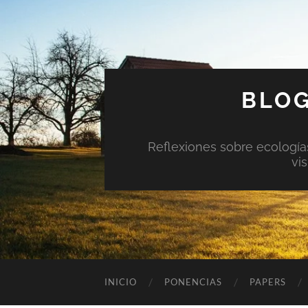
BLOG
Reflexiones sobre ecologías 
vi
INICIO
PONENCIAS
PAPERS