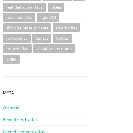
realidad aumentada
redes
redes sociales
siglo XXI
sitios de redes sociales
smart cities
tecnologías
teorías
twitter
Universidad
visualización datos
vídeo
META
Acceder
Feed de entradas
Feed de comentarios