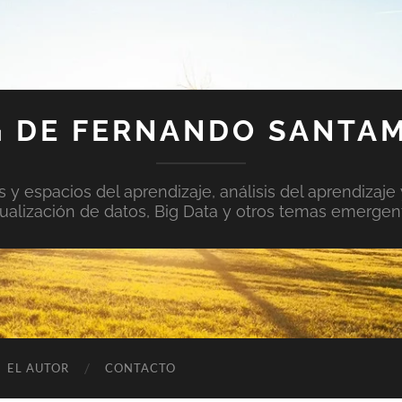
 DE FERNANDO SANTA
y espacios del aprendizaje, análisis del aprendizaje 
sualización de datos, Big Data y otros temas emergen
EL AUTOR
CONTACTO