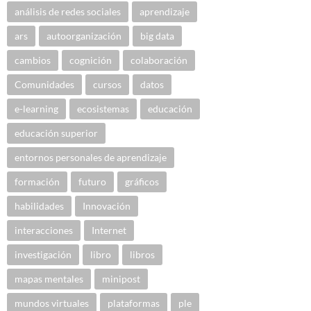
análisis de redes sociales
aprendizaje
ars
autoorganización
big data
cambios
cognición
colaboración
Comunidades
cursos
datos
e-learning
ecosistemas
educación
educación superior
entornos personales de aprendizaje
formación
futuro
gráficos
habilidades
Innovación
interacciones
Internet
investigación
libro
libros
mapas mentales
minipost
mundos virtuales
plataformas
ple