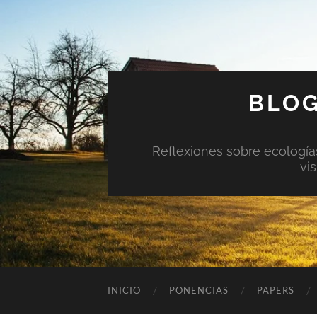
BLOG
Reflexiones sobre ecologías 
vi
INICIO
PONENCIAS
PAPERS