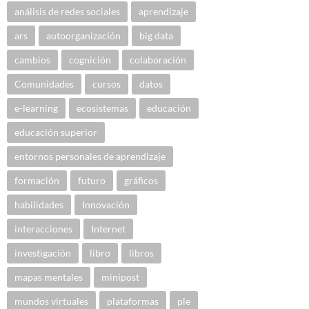
análisis de redes sociales
aprendizaje
ars
autoorganización
big data
cambios
cognición
colaboración
Comunidades
cursos
datos
e-learning
ecosistemas
educación
educación superior
entornos personales de aprendizaje
formación
futuro
gráficos
habilidades
Innovación
interacciones
Internet
investigación
libro
libros
mapas mentales
minipost
mundos virtuales
plataformas
ple