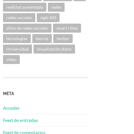
realidad aumentada
redes
redes sociales
siglo XXI
sitios de redes sociales
smart cities
tecnologías
teorías
twitter
Universidad
visualización datos
vídeo
META
Acceder
Feed de entradas
Feed de comentarios