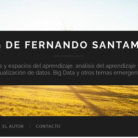
 DE FERNANDO SANTA
y espacios del aprendizaje, análisis del aprendizaje 
sualización de datos, Big Data y otros temas emergen
EL AUTOR
CONTACTO