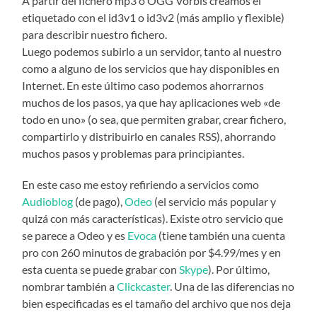
A partir del fichero mp3 o OGG Vorbis creamos el
etiquetado con el id3v1 o id3v2 (más amplio y flexible)
para describir nuestro fichero.
Luego podemos subirlo a un servidor, tanto al nuestro
como a alguno de los servicios que hay disponibles en
Internet. En este último caso podemos ahorrarnos
muchos de los pasos, ya que hay aplicaciones web «de
todo en uno» (o sea, que permiten grabar, crear fichero,
compartirlo y distribuirlo en canales RSS), ahorrando
muchos pasos y problemas para principiantes.
En este caso me estoy refiriendo a servicios como
Audioblog
(de pago),
Odeo
(el servicio más popular y
quizá con más características). Existe otro servicio que
se parece a Odeo y es
Evoca
(tiene también una cuenta
pro con 260 minutos de grabación por $4.99/mes y en
esta cuenta se puede grabar con
Skype
). Por último,
nombrar también a
Clickcaster
. Una de las diferencias no
bien especificadas es el tamaño del archivo que nos deja