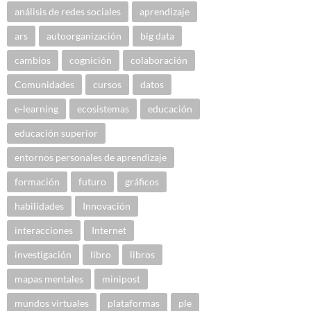
análisis de redes sociales
aprendizaje
ars
autoorganización
big data
cambios
cognición
colaboración
Comunidades
cursos
datos
e-learning
ecosistemas
educación
educación superior
entornos personales de aprendizaje
formación
futuro
gráficos
habilidades
Innovación
interacciones
Internet
investigación
libro
libros
mapas mentales
minipost
mundos virtuales
plataformas
ple