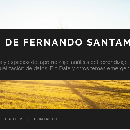
 DE FERNANDO SANTA
y espacios del aprendizaje, análisis del aprendizaje 
sualización de datos, Big Data y otros temas emergen
EL AUTOR
CONTACTO