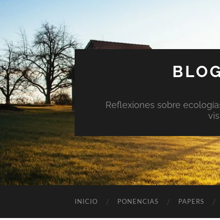
BLOG
Reflexiones sobre ecologías 
vi
INICIO
PONENCIAS
PAPERS