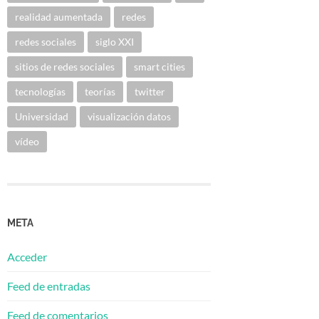
realidad aumentada
redes
redes sociales
siglo XXI
sitios de redes sociales
smart cities
tecnologías
teorías
twitter
Universidad
visualización datos
vídeo
META
Acceder
Feed de entradas
Feed de comentarios