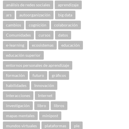
análisis de redes sociales
aprendizaje
ars
autoorganización
big data
cambios
cognición
colaboración
Comunidades
cursos
datos
e-learning
ecosistemas
educación
educación superior
entornos personales de aprendizaje
formación
futuro
gráficos
habilidades
Innovación
interacciones
Internet
investigación
libro
libros
mapas mentales
minipost
mundos virtuales
plataformas
ple