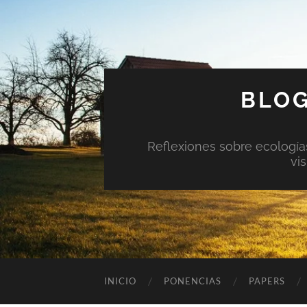
BLOG
Reflexiones sobre ecologías 
vi
INICIO
PONENCIAS
PAPERS