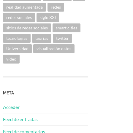
realidad aumentada
redes
redes sociales
siglo XXI
sitios de redes sociales
smart cities
tecnologías
teorías
twitter
Universidad
visualización datos
vídeo
META
Acceder
Feed de entradas
Feed de comentarios