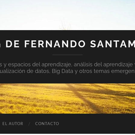
 DE FERNANDO SANTA
y espacios del aprendizaje, análisis del aprendizaje 
sualización de datos, Big Data y otros temas emergen
EL AUTOR
CONTACTO