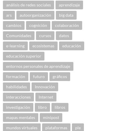
análisis de redes sociales
aprendizaje
ars
autoorganización
big data
cambios
cognición
colaboración
Comunidades
cursos
datos
e-learning
ecosistemas
educación
educación superior
entornos personales de aprendizaje
formación
futuro
gráficos
habilidades
Innovación
interacciones
Internet
investigación
libro
libros
mapas mentales
minipost
mundos virtuales
plataformas
ple