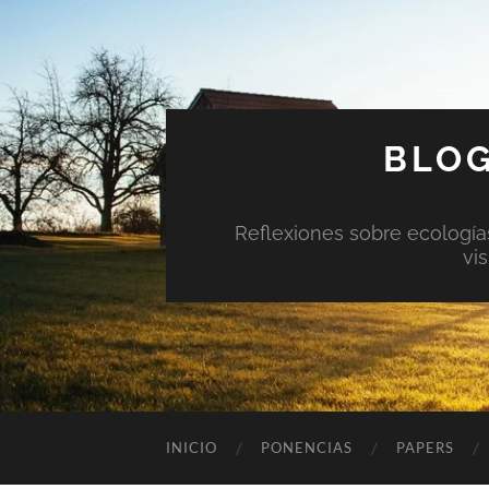
BLOG
Reflexiones sobre ecologías 
vi
INICIO
PONENCIAS
PAPERS