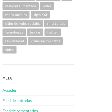
realidad aumentada
redes
redes sociales
siglo XXI
sitios de redes sociales
smart cities
tecnologías
teorías
twitter
Universidad
visualización datos
vídeo
META
Acceder
Feed de entradas
Feed de comentarios