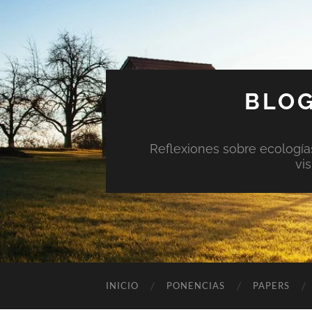
BLOG
Reflexiones sobre ecologías 
vi
INICIO
PONENCIAS
PAPERS