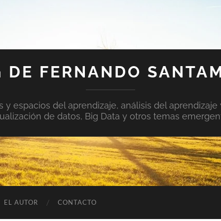
 DE FERNANDO SANTA
y espacios del aprendizaje, análisis del aprendizaje 
sualización de datos, Big Data y otros temas emergen
EL AUTOR
CONTACTO