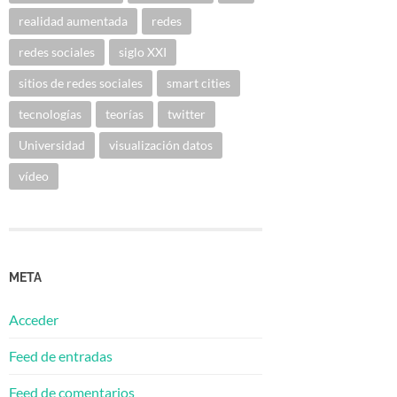
realidad aumentada
redes
redes sociales
siglo XXI
sitios de redes sociales
smart cities
tecnologías
teorías
twitter
Universidad
visualización datos
vídeo
META
Acceder
Feed de entradas
Feed de comentarios