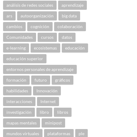
análisis de redes sociales
aprendizaje
ars
autoorganización
big data
cambios
cognición
colaboración
Comunidades
cursos
datos
e-learning
ecosistemas
educación
educación superior
entornos personales de aprendizaje
formación
futuro
gráficos
habilidades
Innovación
interacciones
Internet
investigación
libro
libros
mapas mentales
minipost
mundos virtuales
plataformas
ple