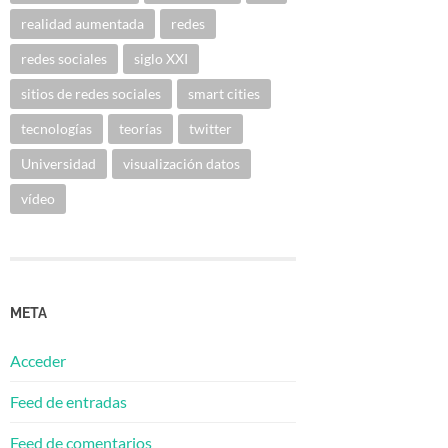
realidad aumentada
redes
redes sociales
siglo XXI
sitios de redes sociales
smart cities
tecnologías
teorías
twitter
Universidad
visualización datos
vídeo
META
Acceder
Feed de entradas
Feed de comentarios