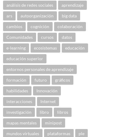
análisis de redes sociales
aprendizaje
ars
autoorganización
big data
cambios
cognición
colaboración
Comunidades
cursos
datos
e-learning
ecosistemas
educación
educación superior
entornos personales de aprendizaje
formación
futuro
gráficos
habilidades
Innovación
interacciones
Internet
investigación
libro
libros
mapas mentales
minipost
mundos virtuales
plataformas
ple