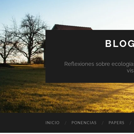
BLOG
Reflexiones sobre ecologías 
vi
INICIO
PONENCIAS
PAPERS