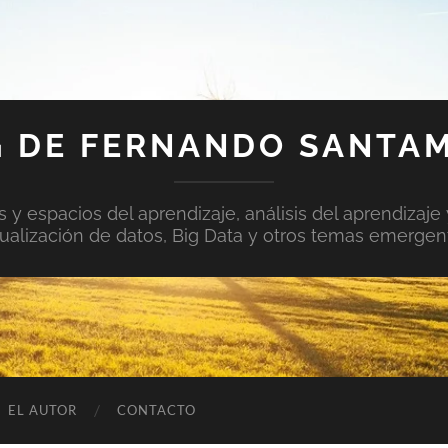
 DE FERNANDO SANTA
y espacios del aprendizaje, análisis del aprendizaje 
sualización de datos, Big Data y otros temas emergen
EL AUTOR
CONTACTO