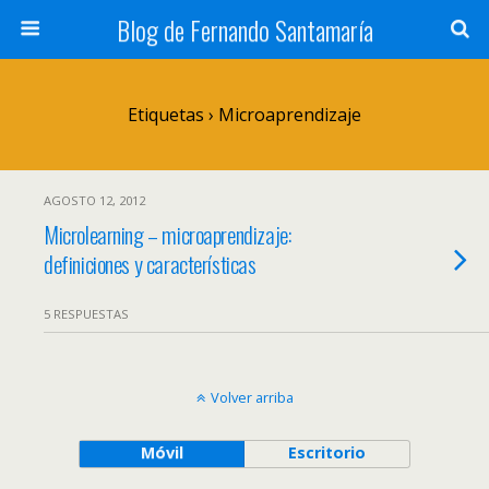
Blog de Fernando Santamaría
Etiquetas › Microaprendizaje
AGOSTO 12, 2012
Microlearning – microaprendizaje:
definiciones y características
5 RESPUESTAS
Volver arriba
Móvil
Escritorio