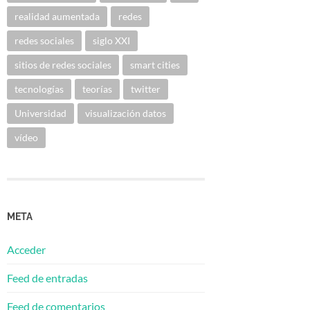
realidad aumentada
redes
redes sociales
siglo XXI
sitios de redes sociales
smart cities
tecnologías
teorías
twitter
Universidad
visualización datos
vídeo
META
Acceder
Feed de entradas
Feed de comentarios