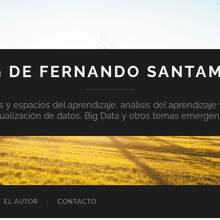
 DE FERNANDO SANTA
y espacios del aprendizaje, análisis del aprendizaje 
sualización de datos, Big Data y otros temas emergen
EL AUTOR
CONTACTO