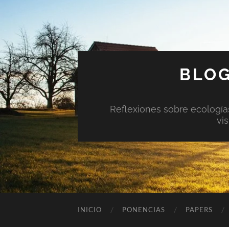
BLOG
Reflexiones sobre ecologías 
vi
INICIO
PONENCIAS
PAPERS