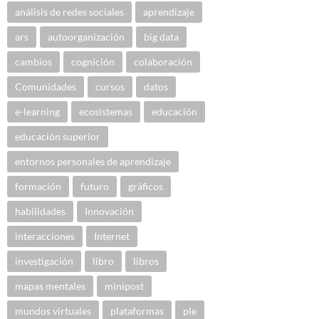
análisis de redes sociales
aprendizaje
ars
autoorganización
big data
cambios
cognición
colaboración
Comunidades
cursos
datos
e-learning
ecosistemas
educación
educación superior
entornos personales de aprendizaje
formación
futuro
gráficos
habilidades
Innovación
interacciones
Internet
investigación
libro
libros
mapas mentales
minipost
mundos virtuales
plataformas
ple