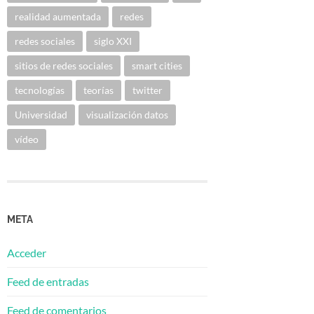
realidad aumentada
redes
redes sociales
siglo XXI
sitios de redes sociales
smart cities
tecnologías
teorías
twitter
Universidad
visualización datos
vídeo
META
Acceder
Feed de entradas
Feed de comentarios