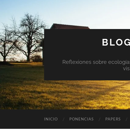
BLOG
Reflexiones sobre ecologías 
vi
INICIO
PONENCIAS
PAPERS