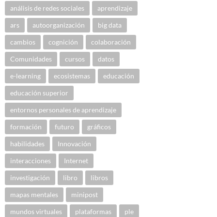
análisis de redes sociales
aprendizaje
ars
autoorganización
big data
cambios
cognición
colaboración
Comunidades
cursos
datos
e-learning
ecosistemas
educación
educación superior
entornos personales de aprendizaje
formación
futuro
gráficos
habilidades
Innovación
interacciones
Internet
investigación
libro
libros
mapas mentales
minipost
mundos virtuales
plataformas
ple