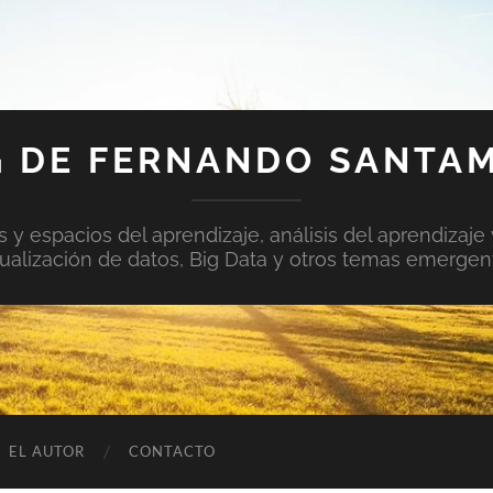
 DE FERNANDO SANTA
y espacios del aprendizaje, análisis del aprendizaje 
sualización de datos, Big Data y otros temas emergen
EL AUTOR
CONTACTO