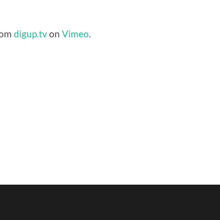
rom
digup.tv
on
Vimeo
.