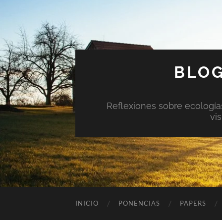
BLOG
Reflexiones sobre ecologías 
vi
INICIO
PONENCIAS
PAPERS