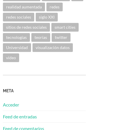
realidad aumentada
redes
redes sociales
siglo XXI
sitios de redes sociales
smart cities
tecnologías
teorías
twitter
Universidad
visualización datos
vídeo
META
Acceder
Feed de entradas
Feed de comentarios