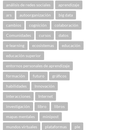
análisis de redes sociales
aprendizaje
ars
autoorganización
big data
cambios
cognición
colaboración
Comunidades
cursos
datos
e-learning
ecosistemas
educación
educación superior
entornos personales de aprendizaje
formación
futuro
gráficos
habilidades
Innovación
interacciones
Internet
investigación
libro
libros
mapas mentales
minipost
mundos virtuales
plataformas
ple