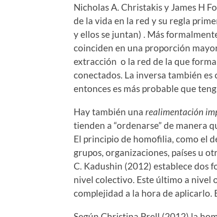
Nicholas A. Christakis y James H Fo
de la vida en la red y su regla prim
y ellos se juntan) . Más formalmente
coinciden en una proporción mayor 
extracción o la red de la que form
conectados. La inversa también es c
entonces es más probable que tenga
Hay también una
realimentación imp
tienden a “ordenarse” de manera qu
El principio de homofilia, como el d
grupos, organizaciones, países u ot
C. Kadushin (2012) establece dos foc
nivel colectivo. Este último a nive
complejidad a la hora de aplicarlo. 
Según Christina Prell (2012) la homof