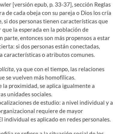
wler [versión epub, p. 33-37], sección Reglas
era de cada obeja con su pareja o Dios los cría
, si dos personas tienen características que
que la esperada en la población de
an parte, entonces son más propensos a estar
ierta: si dos personas están conectadas,
 características o atributos comunes.
lícita
, ya que con el tiempo, las relaciones
e se vuelven más homofílicas.
e la proximidad, se aplica igualmente a
ras unidades sociales.
alizaciones de estudio: a nivel individual y a
l organizacional requiere de mayor
El individual es aplicado en redes personales.
ilia se refiere a la situación social de los