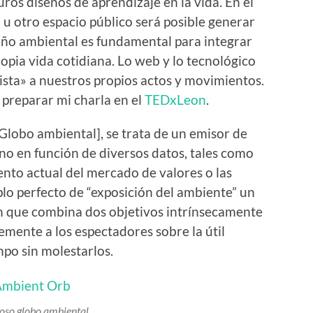
uros diseños de aprendizaje en la vida. En el
n u otro espacio público será posible generar
seño ambiental es fundamental para integrar
ropia vida cotidiana. Lo web y lo tecnológico
alista» a nuestros propios actos y movimientos.
 preparar mi charla en el
TEDxLeon
.
lobo ambiental], se trata de un emisor de
no en función de diversos datos, tales como
ento actual del mercado de valores o las
plo perfecto de “exposición del ambiente” un
ón que combina dos objetivos intrínsecamente
emente a los espectadores sobre la útil
mpo sin molestarlos.
oso globo ambiental