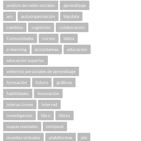
análisis de redes sociales
aprendizaje
ars
autoorganización
big data
cambios
cognición
colaboración
Comunidades
cursos
datos
e-learning
ecosistemas
educación
educación superior
entornos personales de aprendizaje
formación
futuro
gráficos
habilidades
Innovación
interacciones
Internet
investigación
libro
libros
mapas mentales
minipost
mundos virtuales
plataformas
ple