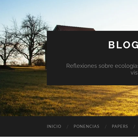
BLOG
Reflexiones sobre ecologías 
vi
INICIO
PONENCIAS
PAPERS