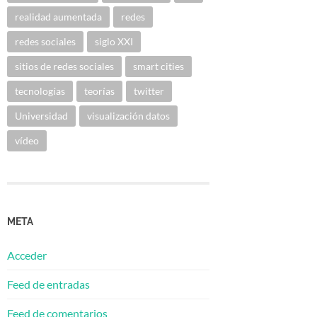
realidad aumentada
redes
redes sociales
siglo XXI
sitios de redes sociales
smart cities
tecnologías
teorías
twitter
Universidad
visualización datos
vídeo
META
Acceder
Feed de entradas
Feed de comentarios