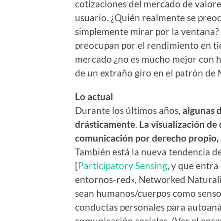
cotizaciones del mercado de valores
usuario. ¿Quién realmente se preo
simplemente mirar por la ventana? 
preocupan por el rendimiento en ti
mercado ¿no es mucho mejor con h
de un extraño giro en el patrón d
Lo actual
Durante los últimos años,
algunas 
drásticamente
.
La visualización de
comunicación por derecho propio, 
También está la nueva tendencia d
[
Participatory Sensing
, y que entra
entornos-red», Networked Naturali
sean humanos/cuerpos como sensore
conductas personales para autoanál
comunicación sociales. (Ver el ens