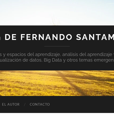
 DE FERNANDO SANTA
y espacios del aprendizaje, análisis del aprendizaje 
sualización de datos, Big Data y otros temas emergen
EL AUTOR
CONTACTO