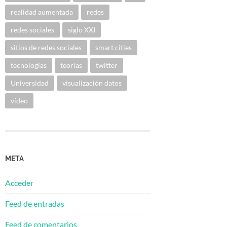
realidad aumentada
redes
redes sociales
siglo XXI
sitios de redes sociales
smart cities
tecnologías
teorías
twitter
Universidad
visualización datos
vídeo
META
Acceder
Feed de entradas
Feed de comentarios