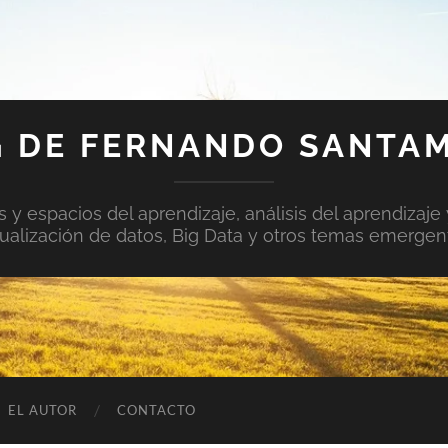
 DE FERNANDO SANTA
y espacios del aprendizaje, análisis del aprendizaje 
sualización de datos, Big Data y otros temas emergen
EL AUTOR
CONTACTO