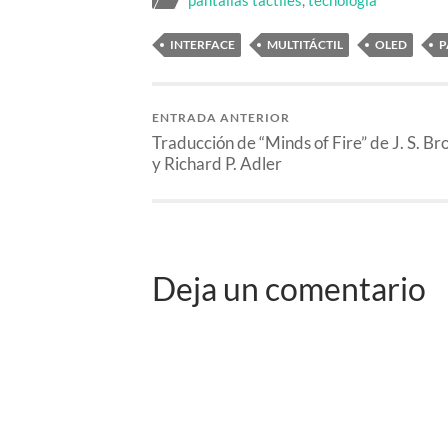
pantallas táctiles
,
tecnología
INTERFACE
MULTITÁCTIL
OLED
P
ENTRADA ANTERIOR
Traducción de “Minds of Fire” de J. S. B
y Richard P. Adler
Deja un comentario