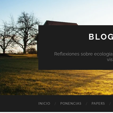
BLOG
Reflexiones sobre ecologías 
vi
INICIO
PONENCIAS
PAPERS