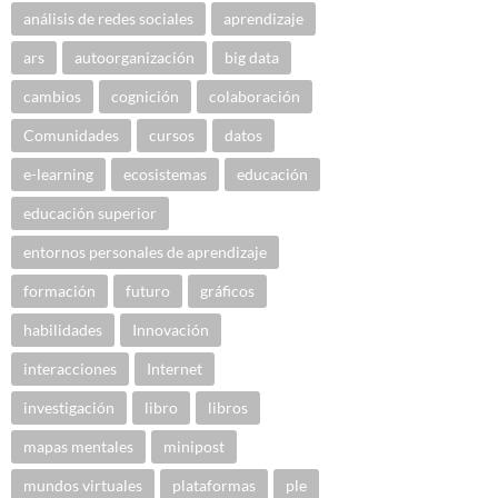
análisis de redes sociales
aprendizaje
ars
autoorganización
big data
cambios
cognición
colaboración
Comunidades
cursos
datos
e-learning
ecosistemas
educación
educación superior
entornos personales de aprendizaje
formación
futuro
gráficos
habilidades
Innovación
interacciones
Internet
investigación
libro
libros
mapas mentales
minipost
mundos virtuales
plataformas
ple