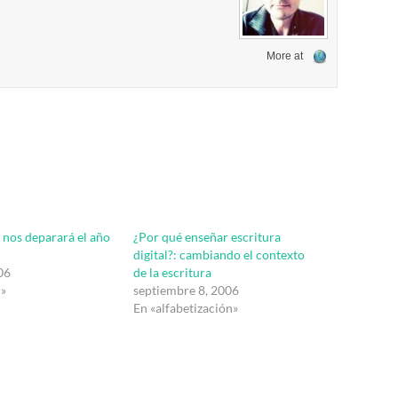
More at
 nos deparará el año
¿Por qué enseñar escritura
digital?: cambiando el contexto
06
de la escritura
l»
septiembre 8, 2006
En «alfabetización»