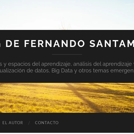
 DE FERNANDO SANTA
y espacios del aprendizaje, análisis del aprendizaje 
sualización de datos, Big Data y otros temas emergen
EL AUTOR
CONTACTO