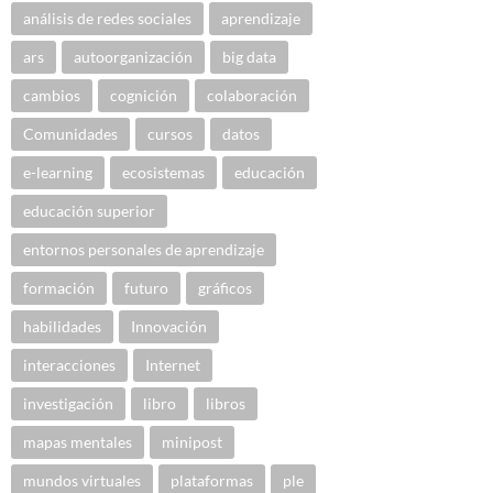
análisis de redes sociales
aprendizaje
ars
autoorganización
big data
cambios
cognición
colaboración
Comunidades
cursos
datos
e-learning
ecosistemas
educación
educación superior
entornos personales de aprendizaje
formación
futuro
gráficos
habilidades
Innovación
interacciones
Internet
investigación
libro
libros
mapas mentales
minipost
mundos virtuales
plataformas
ple