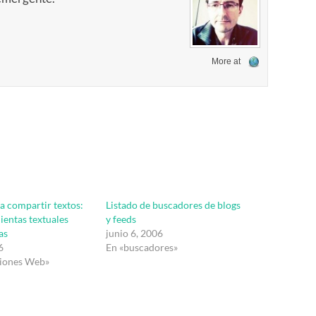
More at
a compartir textos:
Listado de buscadores de blogs
entas textuales
y feeds
as
junio 6, 2006
6
En «buscadores»
ciones Web»