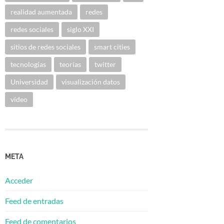
realidad aumentada
redes
redes sociales
siglo XXI
sitios de redes sociales
smart cities
tecnologías
teorías
twitter
Universidad
visualización datos
vídeo
META
Acceder
Feed de entradas
Feed de comentarios