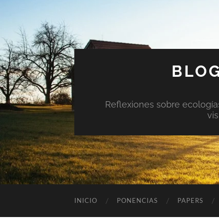
BLOG
Reflexiones sobre ecologías 
vi
INICIO
PONENCIAS
PAPERS