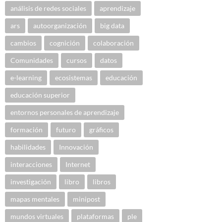
análisis de redes sociales
aprendizaje
ars
autoorganización
big data
cambios
cognición
colaboración
Comunidades
cursos
datos
e-learning
ecosistemas
educación
educación superior
entornos personales de aprendizaje
formación
futuro
gráficos
habilidades
Innovación
interacciones
Internet
investigación
libro
libros
mapas mentales
minipost
mundos virtuales
plataformas
ple