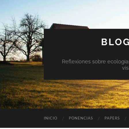
BLOG
Reflexiones sobre ecologías 
vi
INICIO
PONENCIAS
PAPERS