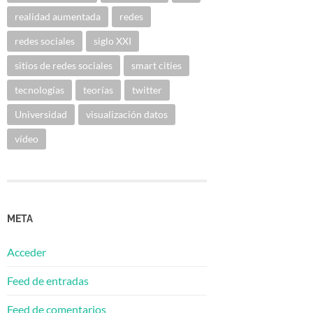
realidad aumentada
redes
redes sociales
siglo XXI
sitios de redes sociales
smart cities
tecnologías
teorías
twitter
Universidad
visualización datos
vídeo
META
Acceder
Feed de entradas
Feed de comentarios