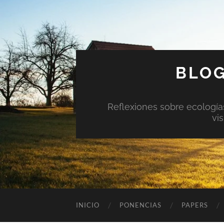
BLOG
Reflexiones sobre ecologías 
vi
INICIO
PONENCIAS
PAPERS