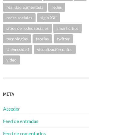
realidad aumentada
redes
redes sociales
siglo XXI
sitios de redes sociales
smart cities
tecnologías
teorías
twitter
Universidad
visualización datos
vídeo
META
Acceder
Feed de entradas
Feed de comentarios