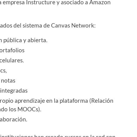
a empresa Instructure y asociado a Amazon
cados del sistema de Canvas Network:
 pública y abierta.
ortafolios
celulares.
cs,
 notas
integradas
ropio aprendizaje en la plataforma (Relación
ando los MOOCs).
laboración.
instituciones han creado cursos en la red con