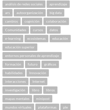
análisis de redes sociales
aprendizaje
ars
autoorganización
big data
cambios
cognición
colaboración
Comunidades
cursos
datos
e-learning
ecosistemas
educación
educación superior
entornos personales de aprendizaje
formación
futuro
gráficos
habilidades
Innovación
interacciones
Internet
investigación
libro
libros
mapas mentales
minipost
mundos virtuales
plataformas
ple