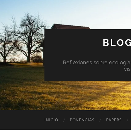
BLOG
Reflexiones sobre ecologías 
vi
INICIO
PONENCIAS
PAPERS