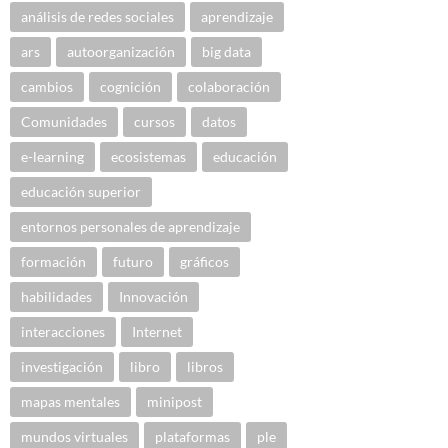
análisis de redes sociales
aprendizaje
ars
autoorganización
big data
cambios
cognición
colaboración
Comunidades
cursos
datos
e-learning
ecosistemas
educación
educación superior
entornos personales de aprendizaje
formación
futuro
gráficos
habilidades
Innovación
interacciones
Internet
investigación
libro
libros
mapas mentales
minipost
mundos virtuales
plataformas
ple