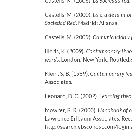
Castells, M. (2006).
La Sociedad red: 
Castells, M. (2000).
La era de la info
Sociedad Red
. Madrid: Alianza.
Castells, M. (2009).
Comunicación y 
Illeris, K. (2009).
Contemporary theori
words
. London; New York: Routledg
Klein, S. B. (1989).
Contemporary lear
Associates.
Leonard, D. C. (2002).
Learning theor
Mowrer, R. R. (2000).
Handbook of c
Lawrence Erlbaum Associates. Recu
http://search.ebscohost.com/login.