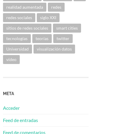
realidad aumentada
redes
redes sociales
siglo XXI
sitios de redes sociales
smart cities
tecnologías
teorías
twitter
Universidad
visualización datos
vídeo
META
Acceder
Feed de entradas
Feed de comentarios