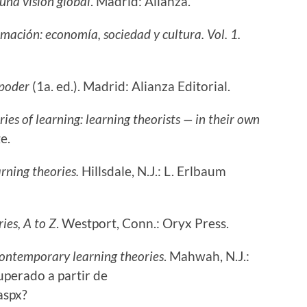
una visión global
. Madrid: Alianza.
rmación: economía, sociedad y cultura. Vol. 1.
poder
(1a. ed.). Madrid: Alianza Editorial.
es of learning: learning theorists — in their own
e.
ning theories.
Hillsdale, N.J.: L. Erlbaum
ies, A to Z
. Westport, Conn.: Oryx Press.
ontemporary learning theories
. Mahwah, N.J.:
perado a partir de
aspx?