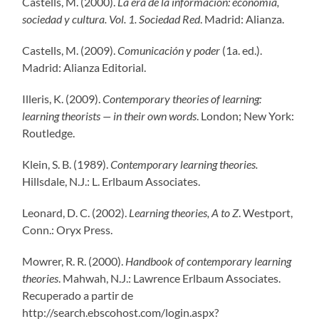
Castells, M. (2000).
La era de la información: economía,
sociedad y cultura. Vol. 1. Sociedad Red
. Madrid: Alianza.
Castells, M. (2009).
Comunicación y poder
(1a. ed.).
Madrid: Alianza Editorial.
Illeris, K. (2009).
Contemporary theories of learning:
learning theorists — in their own words
. London; New York:
Routledge.
Klein, S. B. (1989).
Contemporary learning theories.
Hillsdale, N.J.: L. Erlbaum Associates.
Leonard, D. C. (2002).
Learning theories, A to Z
. Westport,
Conn.: Oryx Press.
Mowrer, R. R. (2000).
Handbook of contemporary learning
theories
. Mahwah, N.J.: Lawrence Erlbaum Associates.
Recuperado a partir de
http://search.ebscohost.com/login.aspx?