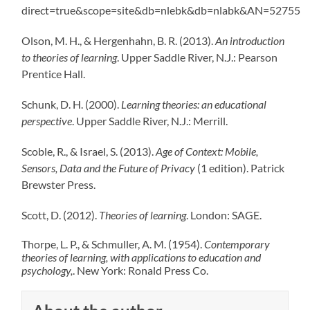
direct=true&scope=site&db=nlebk&db=nlabk&AN=52755
Olson, M. H., & Hergenhahn, B. R. (2013).
An introduction
to theories of learning
. Upper Saddle River, N.J.: Pearson
Prentice Hall.
Schunk, D. H. (2000).
Learning theories: an educational
perspective
. Upper Saddle River, N.J.: Merrill.
Scoble, R., & Israel, S. (2013).
Age of Context: Mobile,
Sensors, Data and the Future of Privacy
(1 edition). Patrick
Brewster Press.
Scott, D. (2012).
Theories of learning
. London: SAGE.
Thorpe, L. P., & Schmuller, A. M. (1954).
Contemporary
theories of learning, with applications to education and
psychology,
. New York: Ronald Press Co.