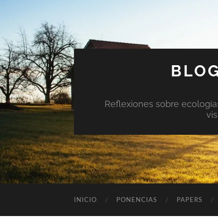
BLOG
Reflexiones sobre ecologías 
vi
INICIO
PONENCIAS
PAPERS