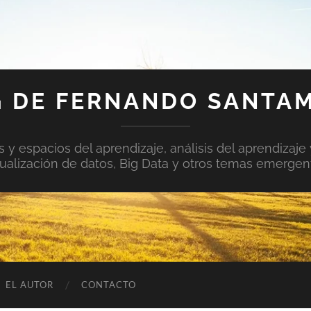
 DE FERNANDO SANTA
y espacios del aprendizaje, análisis del aprendizaje 
sualización de datos, Big Data y otros temas emergen
EL AUTOR
CONTACTO