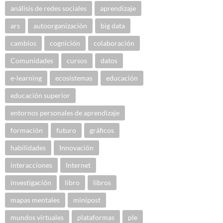
análisis de redes sociales
aprendizaje
ars
autoorganización
big data
cambios
cognición
colaboración
Comunidades
cursos
datos
e-learning
ecosistemas
educación
educación superior
entornos personales de aprendizaje
formación
futuro
gráficos
habilidades
Innovación
interacciones
Internet
investigación
libro
libros
mapas mentales
minipost
mundos virtuales
plataformas
ple