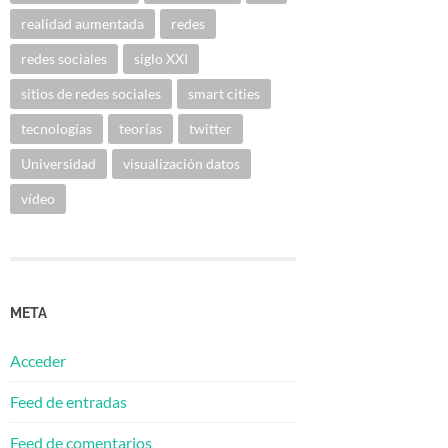
realidad aumentada
redes
redes sociales
siglo XXI
sitios de redes sociales
smart cities
tecnologías
teorías
twitter
Universidad
visualización datos
vídeo
META
Acceder
Feed de entradas
Feed de comentarios