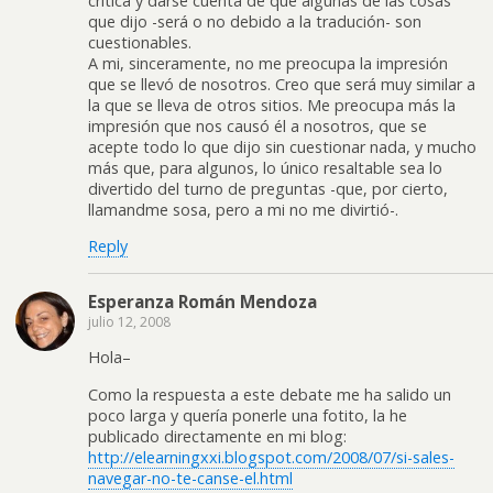
crítica y darse cuenta de que algunas de las cosas
que dijo -será o no debido a la tradución- son
cuestionables.
A mi, sinceramente, no me preocupa la impresión
que se llevó de nosotros. Creo que será muy similar a
la que se lleva de otros sitios. Me preocupa más la
impresión que nos causó él a nosotros, que se
acepte todo lo que dijo sin cuestionar nada, y mucho
más que, para algunos, lo único resaltable sea lo
divertido del turno de preguntas -que, por cierto,
llamandme sosa, pero a mi no me divirtió-.
Reply
Esperanza Román Mendoza
julio 12, 2008
Hola–
Como la respuesta a este debate me ha salido un
poco larga y quería ponerle una fotito, la he
publicado directamente en mi blog:
http://elearningxxi.blogspot.com/2008/07/si-sales-
navegar-no-te-canse-el.html