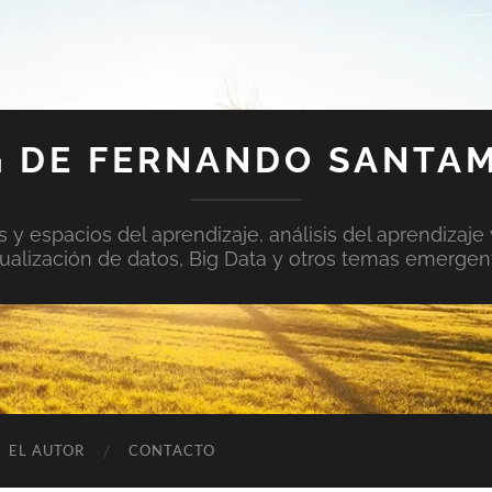
 DE FERNANDO SANTA
y espacios del aprendizaje, análisis del aprendizaje 
sualización de datos, Big Data y otros temas emergen
EL AUTOR
CONTACTO