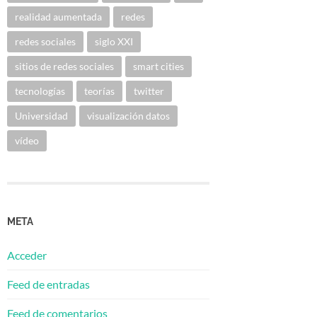
realidad aumentada
redes
redes sociales
siglo XXI
sitios de redes sociales
smart cities
tecnologías
teorías
twitter
Universidad
visualización datos
vídeo
META
Acceder
Feed de entradas
Feed de comentarios