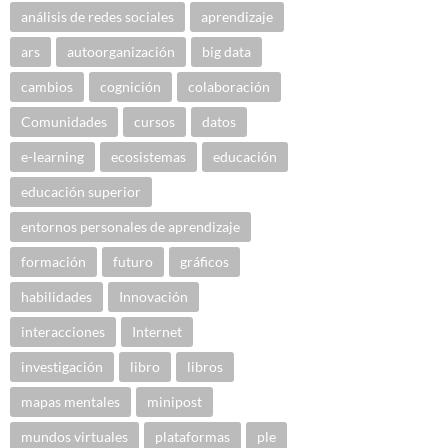
análisis de redes sociales
aprendizaje
ars
autoorganización
big data
cambios
cognición
colaboración
Comunidades
cursos
datos
e-learning
ecosistemas
educación
educación superior
entornos personales de aprendizaje
formación
futuro
gráficos
habilidades
Innovación
interacciones
Internet
investigación
libro
libros
mapas mentales
minipost
mundos virtuales
plataformas
ple