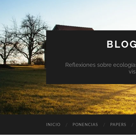
BLOG
Reflexiones sobre ecologías 
vi
INICIO
PONENCIAS
PAPERS