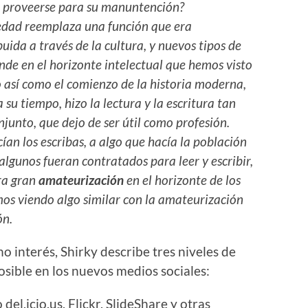
n proveerse para su manuntención?
ciedad reemplaza una función que era
buida a través de la cultura, y nuevos tipos de
de en el horizonte intelectual que hemos visto
o así como el comienzo de la historia moderna,
a su tiempo, hizo la lectura y la escritura tan
njunto, que dejo de ser útil como profesión.
cían los escribas, a algo que hacía la población
lgunos fueran contratados para leer y escribir,
era gran
amateurización
en el horizonte de los
os viendo algo similar con la amateurización
ón.
o interés, Shirky describe tres niveles de
osible en los nuevos medios sociales:
 del.icio.us, Flickr, SlideShare y otras