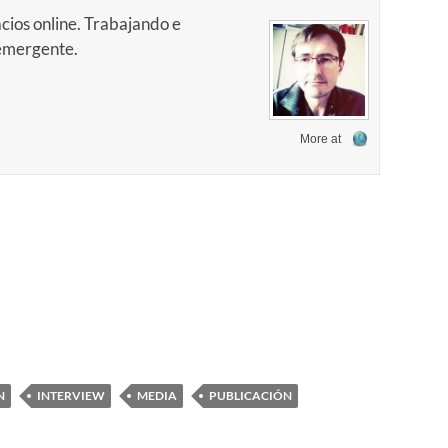
cios online. Trabajando e
 emergente.
More at
N
INTERVIEW
MEDIA
PUBLICACIÓN