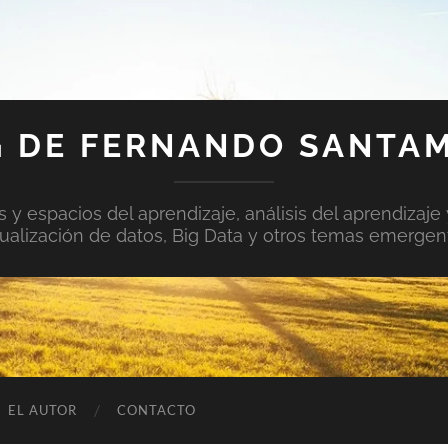
 DE FERNANDO SANTA
y espacios del aprendizaje, análisis del aprendizaje 
sualización de datos, Big Data y otros temas emergen
EL AUTOR
CONTACTO