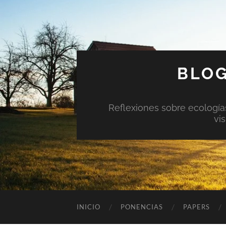
BLOG
Reflexiones sobre ecologías 
vi
INICIO
PONENCIAS
PAPERS