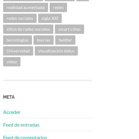
realidad aumentada
redes
redes sociales
siglo XXI
sitios de redes sociales
smart cities
tecnologías
teorías
twitter
Universidad
visualización datos
vídeo
META
Acceder
Feed de entradas
Feed de comentarios