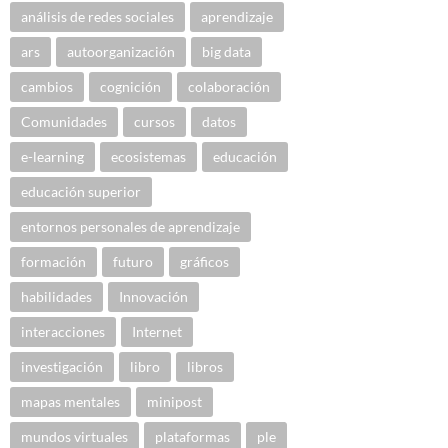
análisis de redes sociales
aprendizaje
ars
autoorganización
big data
cambios
cognición
colaboración
Comunidades
cursos
datos
e-learning
ecosistemas
educación
educación superior
entornos personales de aprendizaje
formación
futuro
gráficos
habilidades
Innovación
interacciones
Internet
investigación
libro
libros
mapas mentales
minipost
mundos virtuales
plataformas
ple