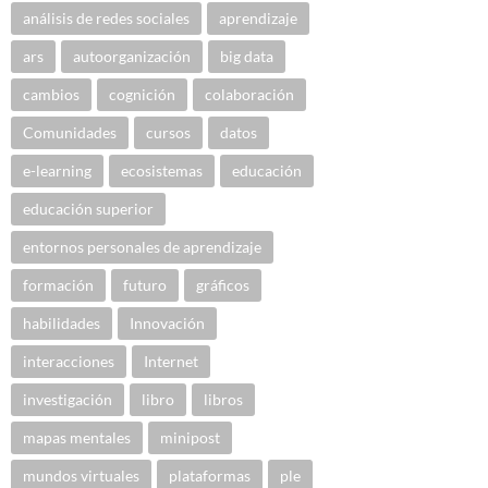
análisis de redes sociales
aprendizaje
ars
autoorganización
big data
cambios
cognición
colaboración
Comunidades
cursos
datos
e-learning
ecosistemas
educación
educación superior
entornos personales de aprendizaje
formación
futuro
gráficos
habilidades
Innovación
interacciones
Internet
investigación
libro
libros
mapas mentales
minipost
mundos virtuales
plataformas
ple