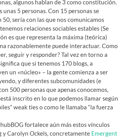
nas, algunos hablan de 3 como constitución.
s unas 5 personas. Con 15 personas se
on 50, sería con las que nos comunicamos
enemos relaciones sociables estables (Se
zón es que representa la máxima (teórica)
na razonablemente puede interactuar. Como
r, seguir y responder? Tal vez en torno a
significa que si tenemos 170 blogs, a
yen un «núcleo» – la gente comienza a ser
leyendo, y diferentes subcomunidades (e
Y con 500 personas que apenas conocemos,
está inscrito en lo que podemos llamar según
iles” weak ties o como le llamaba “la fuerza
 hubBOG fortalece aún más estos vínculos
ng y Carolyn Ockels, concretamente
Emergent