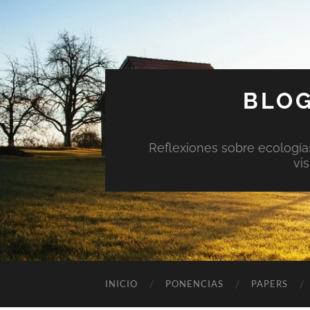
BLOG
Reflexiones sobre ecologías 
vi
INICIO
PONENCIAS
PAPERS