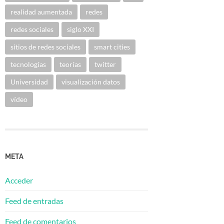
realidad aumentada
redes
redes sociales
siglo XXI
sitios de redes sociales
smart cities
tecnologías
teorías
twitter
Universidad
visualización datos
vídeo
META
Acceder
Feed de entradas
Feed de comentarios