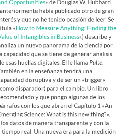
and Opportunities
» de Douglas W. Hubbard
(anteriormente había publicado otro de gran
interés y que no he tenido ocasión de leer. Se
titula «
How to Measure Anything: Finding the
Value of Intangibles in Business
«) describe y
analiza un nuevo panorama de la ciencia por
la capacidad que se tiene de generar análisis
de esas huellas digitales. El le llama
Pulse
.
También en la enseñanza tendrá una
capacidad disruptiva y de ser un «trigger»
(como disparador) para el cambio. Un libro
recomendado y que pongo algunas de los
párrafos con los que abren el Capítulo 1 «An
Emerging Science: What is this new thing?».
 los datos de manera transparente y con la
n tiempo real. Una nueva era para la medición