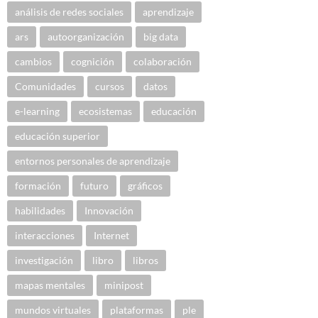
análisis de redes sociales
aprendizaje
ars
autoorganización
big data
cambios
cognición
colaboración
Comunidades
cursos
datos
e-learning
ecosistemas
educación
educación superior
entornos personales de aprendizaje
formación
futuro
gráficos
habilidades
Innovación
interacciones
Internet
investigación
libro
libros
mapas mentales
minipost
mundos virtuales
plataformas
ple