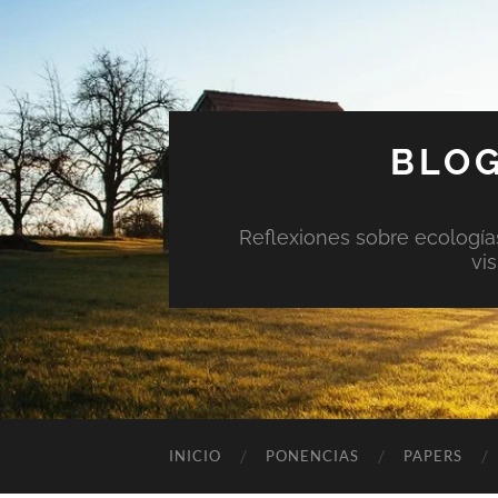
BLOG
Reflexiones sobre ecologías 
vi
INICIO
PONENCIAS
PAPERS