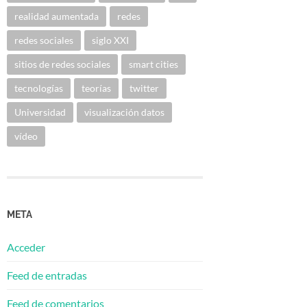
realidad aumentada
redes
redes sociales
siglo XXI
sitios de redes sociales
smart cities
tecnologías
teorías
twitter
Universidad
visualización datos
vídeo
META
Acceder
Feed de entradas
Feed de comentarios