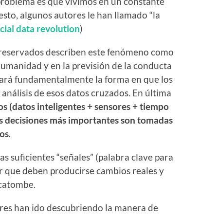
 problema es que vivimos en un constante
esto, algunos autores le han llamado “la
cial data revolution
)
ás reservados describen este fenómeno como
humanidad y en la previsión de la conducta
ará fundamentalmente la forma en que los
 análisis de esos datos cruzados. En última
s (datos inteligentes + sensores + tiempo
las decisiones más importantes son tomadas
nos
.
las suficientes “señales” (palabra clave para
er que deben producirse cambios reales y
ecatombe.
ores han ido descubriendo la manera de