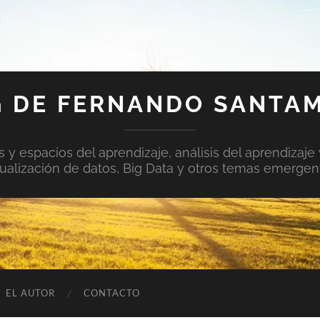
 DE FERNANDO SANTA
y espacios del aprendizaje, análisis del aprendizaje 
sualización de datos, Big Data y otros temas emergen
EL AUTOR
CONTACTO