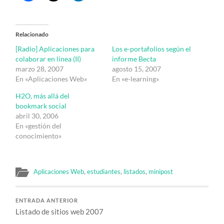
Relacionado
[Radio] Aplicaciones para
Los e-portafolios según el
colaborar en línea (II)
informe Becta
marzo 28, 2007
agosto 15, 2007
En «Aplicaciones Web»
En «e-learning»
H2O, más allá del
bookmark social
abril 30, 2006
En «gestión del
conocimiento»
Aplicaciones Web
,
estudiantes
,
listados
,
minipost
ENTRADA ANTERIOR
Listado de sitios web 2007