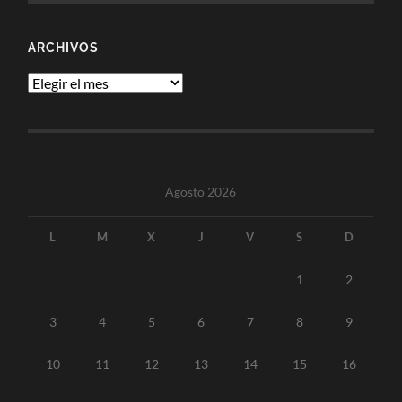
ARCHIVOS
Archivos
Agosto 2026
L
M
X
J
V
S
D
1
2
3
4
5
6
7
8
9
10
11
12
13
14
15
16