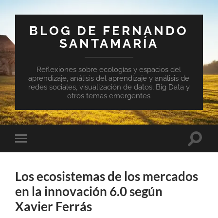
BLOG DE FERNANDO
SANTAMARÍA
Reflexiones sobre ecologías y espacios del
aprendizaje, análisis del aprendizaje y análisis de
redes sociales, visualización de datos, Big Data y
otros temas emergentes
Altern
Alternar
el
el
campo
menú
de
móvil
búsqu
Los ecosistemas de los mercados
en la innovación 6.0 según
Xavier Ferrás