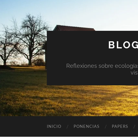
BLOG
Reflexiones sobre ecologías 
vi
INICIO
PONENCIAS
PAPERS