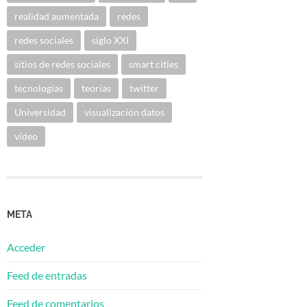
realidad aumentada
redes
redes sociales
siglo XXI
sitios de redes sociales
smart cities
tecnologías
teorías
twitter
Universidad
visualización datos
vídeo
META
Acceder
Feed de entradas
Feed de comentarios