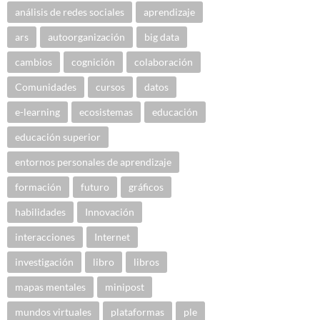
análisis de redes sociales
aprendizaje
ars
autoorganización
big data
cambios
cognición
colaboración
Comunidades
cursos
datos
e-learning
ecosistemas
educación
educación superior
entornos personales de aprendizaje
formación
futuro
gráficos
habilidades
Innovación
interacciones
Internet
investigación
libro
libros
mapas mentales
minipost
mundos virtuales
plataformas
ple