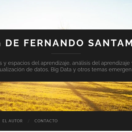
 DE FERNANDO SANTA
y espacios del aprendizaje, análisis del aprendizaje 
sualización de datos, Big Data y otros temas emergen
EL AUTOR
CONTACTO