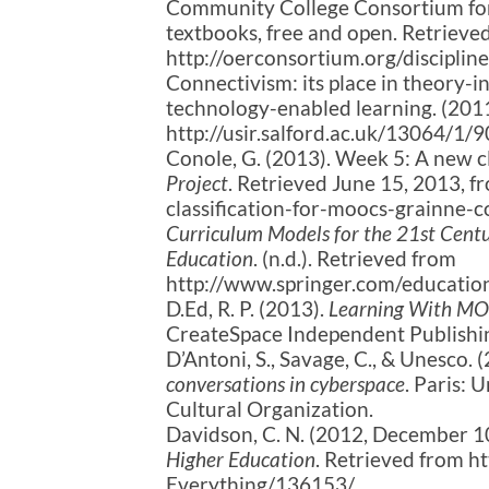
Community College Consortium for
textbooks, free and open. Retrieve
http://oerconsortium.org/discipline
Connectivism: its place in theory-
technology-enabled learning. (201
http://usir.salford.ac.uk/13064
Conole, G. (2013). Week 5: A new c
Project
. Retrieved June 15, 2013, 
classification-for-moocs-grainne-c
Curriculum Models for the 21st Centu
Education
. (n.d.). Retrieved from
http://www.springer.com/educat
D.Ed, R. P. (2013).
Learning With MO
CreateSpace Independent Publishi
D’Antoni, S., Savage, C., & Unesco. 
conversations in cyberspace
. Paris: 
Cultural Organization.
Davidson, C. N. (2012, December 10)
Higher Education
. Retrieved from ht
Everything/136153/