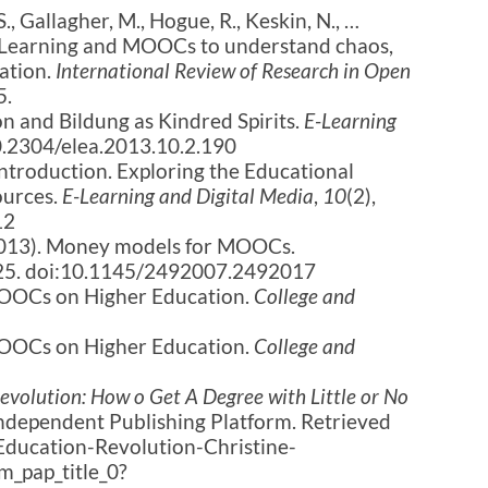
S., Gallagher, M., Hogue, R., Keskin, N., …
mLearning and MOOCs to understand chaos,
ation.
International Review of Research in Open
5.
n and Bildung as Kindred Spirits.
E-Learning
10.2304/elea.2013.10.2.190
Introduction. Exploring the Educational
ources.
E-Learning and Digital Media
,
10
(2),
12
 (2013). Money models for MOOCs.
 25. doi:10.1145/2492007.2492017
MOOCs on Higher Education.
College and
MOOCs on Higher Education.
College and
evolution: How o Get A Degree with Little or No
Independent Publishing Platform. Retrieved
ducation-Revolution-Christine-
_pap_title_0?