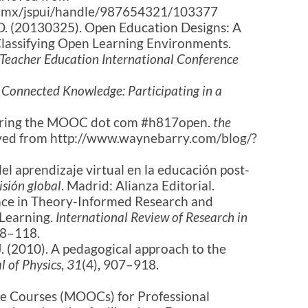
ica.mx/jspui/handle/987654321/103377
rry, D. (20130325). Open Education Designs: A
Classifying Open Learning Environments.
 Teacher Education International Conference
Connected Knowledge: Participating in a
paring the MOOC dot com #h817open.
the
ieved from http://www.waynebarry.com/blog/?
del aprendizaje virtual en la educación post-
isión global
. Madrid: Alianza Editorial.
Place in Theory-Informed Research and
 Learning.
International Review of Research in
98–118.
, J. (2010). A pedagogical approach to the
 of Physics
,
31
(4), 907–918.
ne Courses (MOOCs) for Professional