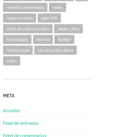
realidad aumentada
redes
redes sociales
siglo XXI
sitios de redes sociales
smart cities
tecnologías
teorías
twitter
Universidad
visualización datos
vídeo
META
Acceder
Feed de entradas
Feed de comentarios