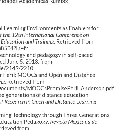
unidades Académicas Rumbo:
nal Learning Environments as Enablers for
f the 12th International Conference on
 Education and Training
. Retrieved from
188534?ln=fr
Technology and pedagogy in self-paced
ved June 5, 2013, from
dle/2149/2210
or Peril: MOOCs and Open and Distance
ng
. Retrieved from
onDocuments/MOOCsPromisePeril_Anderson.pdf
ree generations of distance education
of Research in Open and Distance Learning
,
earning Technology through Three Generations
Education Pedagogy.
Revista Mexicana de
trieved from