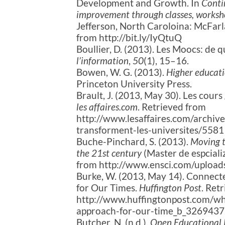
Development and Growth. In
Contin
improvement through classes, worksh
Jefferson, North Caroloina: McFarl
from http://bit.ly/IyQtuQ
Boullier, D. (2013). Les Moocs: de 
l’information
,
50
(1), 15–16.
Bowen, W. G. (2013).
Higher educatio
Princeton University Press.
Brault, J. (2013, May 30). Les cours
les affaires.com
. Retrieved from
http://www.lesaffaires.com/archive
transforment-les-universites/5
Buche-Pinchard, S. (2013).
Moving t
the 21st century
(Master de espcializ
from http://www.ensci.com/uploa
Burke, W. (2013, May 14). Connect
for Our Times.
Huffington Post
. Ret
http://www.huffingtonpost.com/wh
approach-for-our-time_b_3269437
Butcher, N. (n.d.).
Open Educational 