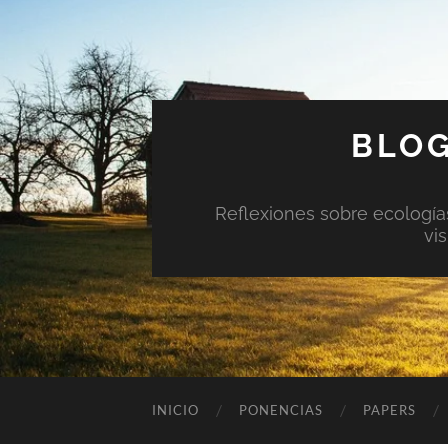
BLOG
Reflexiones sobre ecologías 
vi
INICIO
PONENCIAS
PAPERS