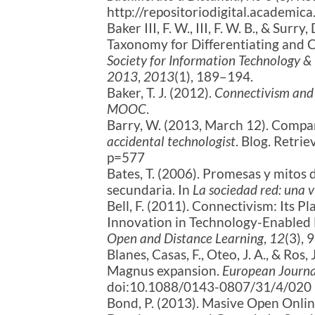
http://repositoriodigital.academ
Baker III, F. W., III, F. W. B., & Su
Taxonomy for Differentiating and 
Society for Information Technology &
2013
,
2013
(1), 189–194.
Baker, T. J. (2012).
Connectivism and 
MOOC
.
Barry, W. (2013, March 12). Com
accidental technologist
. Blog. Retr
p=577
Bates, T. (2006). Promesas y mitos 
secundaria. In
La sociedad red: una v
Bell, F. (2011). Connectivism: Its 
Innovation in Technology-Enabled
Open and Distance Learning
,
12
(3), 
Blanes, Casas, F., Oteo, J. A., & Ros
Magnus expansion.
European Journal
doi:10.1088/0143-0807/31/4/020
Bond, P. (2013). Masive Open Onli