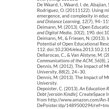
De Waard, I., Waard, I. de, Abajian, 
Rodriguez, O. (20111122). Using 
emergence, and complexity in educ
and Distance Learning
,
12
(7), 94–11
Deimann, M. (2013). Open Educatio
and Digital Media
,
10
(2), 190. doi:
Deimann, M., & Friesen, N. (2013). 
Potential of Open Educational Res
112. doi:10.2304/elea.2013.10.2.1
Dellarocas, C., & Van Alstyne, M.
Communications of the ACM
,
56
(8),
Dennis, M. (2012). The Impact of 
University
,
88
(2), 24–30.
Dennis, M. (2013). The Impact of 
University
.
Depoister, C. (2013).
An Education R
Debt [versión Kindle]
. CreateSpace 
from http://www.amazon.com/An-E
DePoister/dp/1489500294/ref=tmm