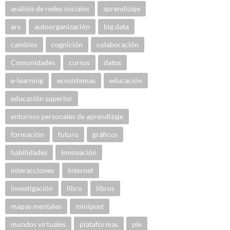
análisis de redes sociales
aprendizaje
ars
autoorganización
big data
cambios
cognición
colaboración
Comunidades
cursos
datos
e-learning
ecosistemas
educación
educación superior
entornos personales de aprendizaje
formación
futuro
gráficos
habilidades
Innovación
interacciones
Internet
investigación
libro
libros
mapas mentales
minipost
mundos virtuales
plataformas
ple