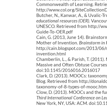
Commonwealth of Learning. Retri
http://www.col.org/SiteCollecti
Butcher, N., Kanwar, A., & Uvalic-Tr
educational resources (OER)
. Vancou
UNESCO. Retrieved from http://ww
Guide-To-OER.pdf
Cain, G. (2013, June 14). Brainsto
Mother of Invention.
Brainstorm in 
http://cain.blogspot.com/2013/06/
invention.html
Chamberlin, L., & Parish, T. (2011
Massive and Often Obtuse Course
doi:10.1145/2016016.2016017
Clark, D. (2013). MOOCs: taxonom
Blog. Retrieved from http://donal
taxonomy-of-8-types-of-mooc.htm
Clow, D. (2013). MOOCs and the fun
Third International Conference on L
New York, NY, USA: ACM. doi:10