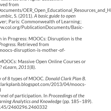
eved from
onDocuments/OER_Open_Educational_Resources_and_Hi
umbic, S. (2011).
A basic guide to open
ver; Paris: Commonwealth of Learning ;
w.col.org/PublicationDocuments/Basic-
rm in Progress: MOOCs: Disruption is the
Progress
. Retrieved from
moocs-disruption-is-mother-of-
). MOOCs: Massive Open Online Courses or
s?
eLearn
,
2011
(8).
y of 8 types of MOOC.
Donald Clark Plan B
.
dclarkplanb.blogspot.com/2013/04/moocs-
l
nel of participation. In
Proceedings of the
earning Analytics and Knowledge
(pp. 185–189).
.1145/2460296.2460332