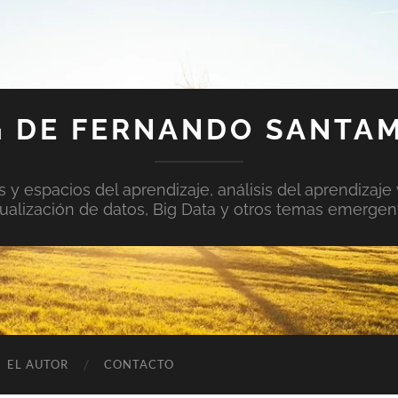
 DE FERNANDO SANTA
y espacios del aprendizaje, análisis del aprendizaje 
sualización de datos, Big Data y otros temas emergen
EL AUTOR
CONTACTO