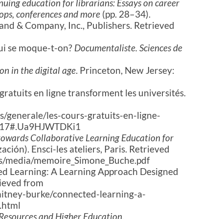
uing education for librarians: Essays on career
ops, conferences and more
(pp. 28–34).
and & Company, Inc., Publishers. Retrieved
qui se moque-t-on?
Documentaliste. Sciences de
n in the digital age
. Princeton, New Jersey:
 gratuits en ligne transforment les universités.
s/generale/les-cours-gratuits-en-ligne-
58117#.Ua9HJWTDKi1
owards Collaborative Learning Education for
ación). Ensci-les ateliers, Paris. Retrieved
ds/media/memoire_Simone_Buche.pdf
ed Learning: A Learning Approach Designed
rieved from
itney-burke/connected-learning-a-
.html
Resources and Higher Education
.