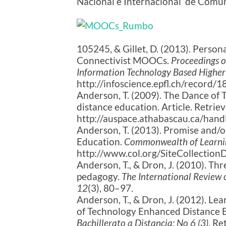
Nacional e Internacional de Com
105245, & Gillet, D. (2013). Perso
Connectivist MOOCs.
Proceedings o
Information Technology Based Higher
http://infoscience.epfl.ch/record/
Anderson, T. (2009). The Dance of 
distance education. Article. Retrie
http://auspace.athabascau.ca/han
Anderson, T. (2013). Promise and/
Education.
Commonwealth of Learni
http://www.col.org/SiteCollecti
Anderson, T., & Dron, J. (2010). Th
pedagogy.
The International Review 
12
(3), 80–97.
Anderson, T., & Dron, J. (2012). L
of Technology Enhanced Distance 
Bachillerato a Distancia; No 6 (3)
. Re