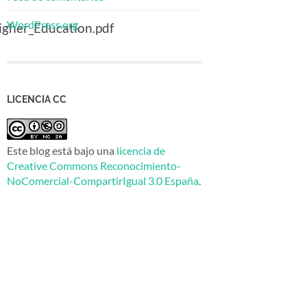
WordPress.org
gher_Education.pdf
LICENCIA CC
Este blog está bajo una
licencia de
Creative Commons Reconocimiento-
NoComercial-CompartirIgual 3.0 España
.