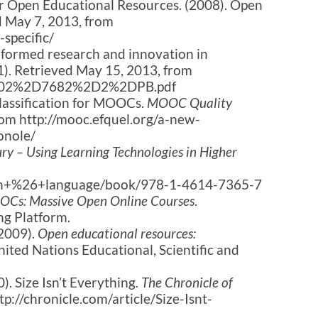
 Open Educational Resources. (2008). Open
d May 7, 2013, from
-specific/
informed research and innovation in
1). Retrieved May 15, 2013, from
/1/902%2D7682%2D2%2DPB.pdf
lassification for MOOCs.
MOOC Quality
from http://mooc.efquel.org/a-new-
onole/
ry – Using Learning Technologies in Higher
ion+%26+language/book/978-1-4614-7365-7
OCs: Massive Open Online Courses
.
ng Platform.
(2009).
Open educational resources:
United Nations Educational, Scientific and
. Size Isn’t Everything.
The Chronicle of
tp://chronicle.com/article/Size-Isnt-