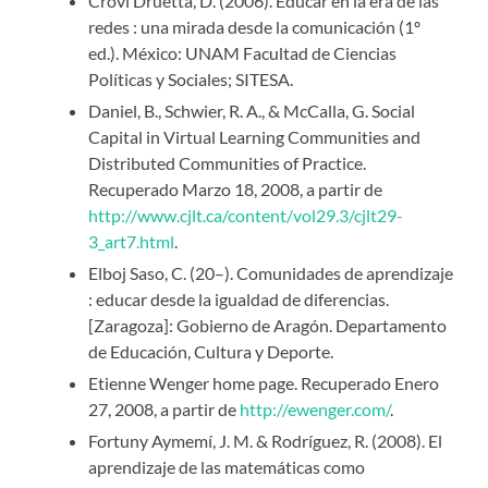
Crovi Druetta, D. (2006). Educar en la era de las
redes : una mirada desde la comunicación (1º
ed.). México: UNAM Facultad de Ciencias
Políticas y Sociales; SITESA.
Daniel, B., Schwier, R. A., & McCalla, G. Social
Capital in Virtual Learning Communities and
Distributed Communities of Practice.
Recuperado Marzo 18, 2008, a partir de
http://www.cjlt.ca/content/vol29.3/cjlt29-
3_art7.html
.
Elboj Saso, C. (20–). Comunidades de aprendizaje
: educar desde la igualdad de diferencias.
[Zaragoza]: Gobierno de Aragón. Departamento
de Educación, Cultura y Deporte.
Etienne Wenger home page. Recuperado Enero
27, 2008, a partir de
http://ewenger.com/
.
Fortuny Aymemí, J. M. & Rodríguez, R. (2008). El
aprendizaje de las matemáticas como