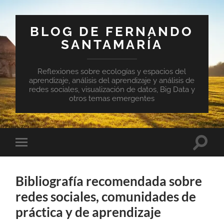
BLOG DE FERNANDO
SANTAMARÍA
Reflexiones sobre ecologías y espacios del
aprendizaje, análisis del aprendizaje y análisis de
redes sociales, visualización de datos, Big Data y
otros temas emergentes
Altern
Alternar
el
el
campo
menú
de
móvil
búsqu
Bibliografía recomendada sobre
redes sociales, comunidades de
práctica y de aprendizaje