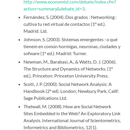
http://www.economist.com/debate/index.cfm?
action=summary&debate_id=3
.
Fernández, S. (2004). Dos grados : Networking :
cultiva tu red virtual de contactos (1º ed.).
Madrid: Lid.
Johnson, S. (2003). Sistemas emergentes : o qué
tienem en común hormigas, neuronas, ciudades y
sofware (1º ed.). Madrid: Turner.
Newman, M., Barabasi, A., & Watts, D. J. (2006).
The Structure and Dynamics of Networks. (1º
ed.). Princeton: Princeton University Press.
Scott, J. P. (2000). Social Network Analysis: A
Handbook (2º ed). London; Newbury Park, Calif:
Sage Publications Ltd.
Thelwall, M. (2008). How are Social Network
Sites Embedded in the Web? An Exploratory Link
Analysis. International Journal of Scientometrics,
Informetrics and Bibliometrics, 12(1).