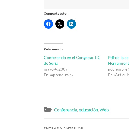
Comparte esto:
Relacionado
Conferencia en el Congreso TIC
Pdf de la c
de Soria
Herramient
mayo 4, 2007
noviembre 
En «aprendizaje»
En «Artícul
Conferencia
,
educación
,
Web
ENTRADA ANTERIOR