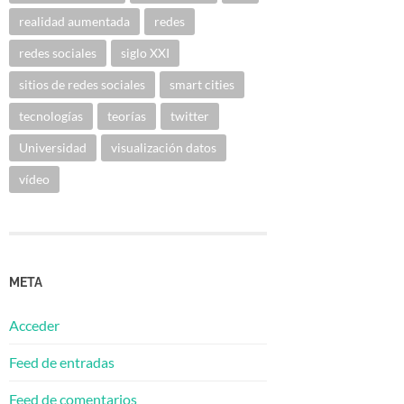
realidad aumentada
redes
redes sociales
siglo XXI
sitios de redes sociales
smart cities
tecnologías
teorías
twitter
Universidad
visualización datos
vídeo
META
Acceder
Feed de entradas
Feed de comentarios