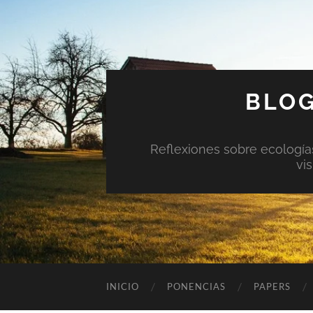
BLOG
Reflexiones sobre ecologías 
vi
INICIO
PONENCIAS
PAPERS