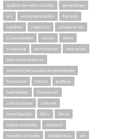
análisis de redes sociales
aprendizaje
ars
autoorganización
big data
cambios
cognición
colaboración
Comunidades
cursos
datos
e-learning
ecosistemas
educación
educación superior
entornos personales de aprendizaje
formación
futuro
gráficos
habilidades
Innovación
interacciones
Internet
investigación
libro
libros
mapas mentales
minipost
mundos virtuales
plataformas
ple