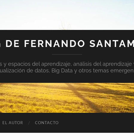
 DE FERNANDO SANTA
y espacios del aprendizaje, análisis del aprendizaje 
sualización de datos, Big Data y otros temas emergen
EL AUTOR
CONTACTO