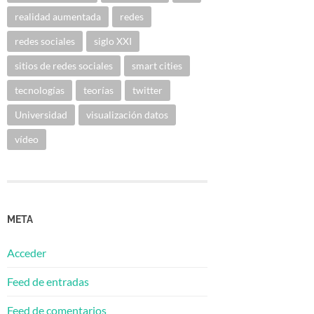
realidad aumentada
redes
redes sociales
siglo XXI
sitios de redes sociales
smart cities
tecnologías
teorías
twitter
Universidad
visualización datos
vídeo
META
Acceder
Feed de entradas
Feed de comentarios