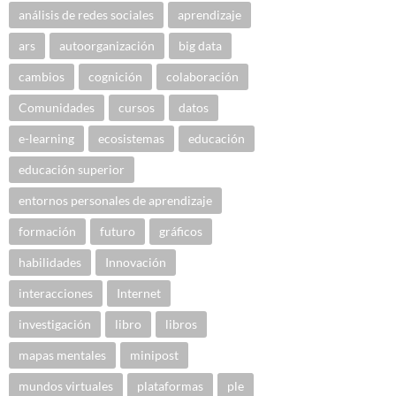
análisis de redes sociales
aprendizaje
ars
autoorganización
big data
cambios
cognición
colaboración
Comunidades
cursos
datos
e-learning
ecosistemas
educación
educación superior
entornos personales de aprendizaje
formación
futuro
gráficos
habilidades
Innovación
interacciones
Internet
investigación
libro
libros
mapas mentales
minipost
mundos virtuales
plataformas
ple