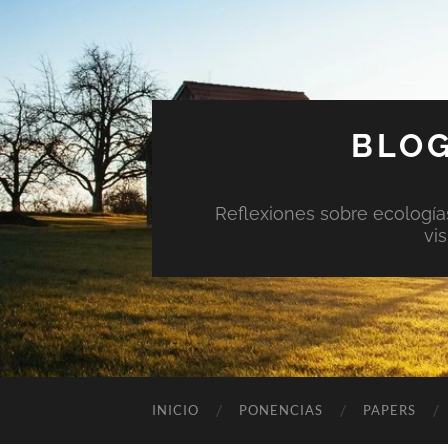
BLOG
Reflexiones sobre ecologías 
vi
INICIO
PONENCIAS
PAPERS