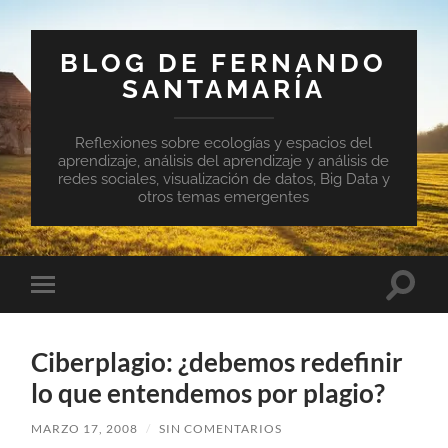
BLOG DE FERNANDO
SANTAMARÍA
Reflexiones sobre ecologías y espacios del
aprendizaje, análisis del aprendizaje y análisis de
redes sociales, visualización de datos, Big Data y
otros temas emergentes
Altern
Alternar
el
el
campo
menú
de
móvil
búsqu
Ciberplagio: ¿debemos redefinir
lo que entendemos por plagio?
MARZO 17, 2008
/
SIN COMENTARIOS