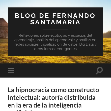
BLOG DE FERNANDO
SANTAMARÍA
Reflexiones sobre ecologías y espacios del
aprendizaje, análisis del aprendizaje y análisis de
redes sociales, visualización de datos, Big Data y
otros temas emergentes
Altern
Alternar
el
el
campo
menú
de
móvil
búsqu
La hipnocracia como constructo
intelectual: autoría distribuida
en la era de la inteligencia