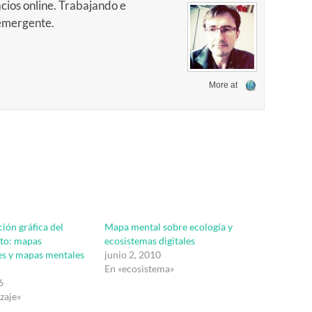
cios online. Trabajando e
 emergente.
More at
ión gráfica del
Mapa mental sobre ecología y
to: mapas
ecosistemas digitales
es y mapas mentales
junio 2, 2010
En «ecosistema»
6
zaje»