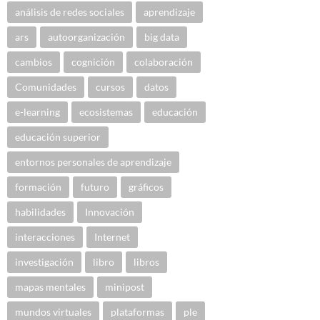
análisis de redes sociales
aprendizaje
ars
autoorganización
big data
cambios
cognición
colaboración
Comunidades
cursos
datos
e-learning
ecosistemas
educación
educación superior
entornos personales de aprendizaje
formación
futuro
gráficos
habilidades
Innovación
interacciones
Internet
investigación
libro
libros
mapas mentales
minipost
mundos virtuales
plataformas
ple