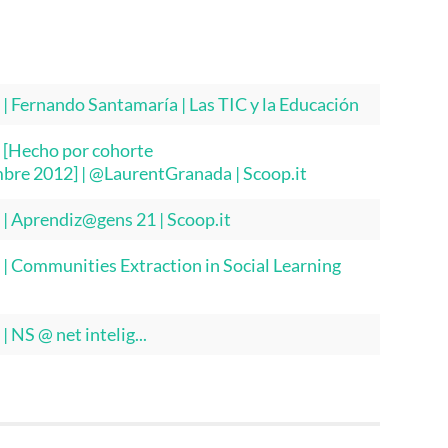
| Fernando Santamaría | Las TIC y la Educación
 [Hecho por cohorte
re 2012] | @LaurentGranada | Scoop.it
| Aprendiz@gens 21 | Scoop.it
| Communities Extraction in Social Learning
 NS @ net intelig...