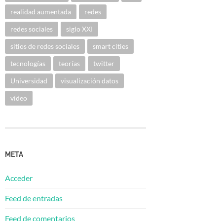
realidad aumentada
redes
redes sociales
siglo XXI
sitios de redes sociales
smart cities
tecnologías
teorías
twitter
Universidad
visualización datos
vídeo
META
Acceder
Feed de entradas
Feed de comentarios