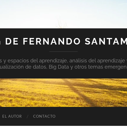
 DE FERNANDO SANTA
y espacios del aprendizaje, análisis del aprendizaje 
sualización de datos, Big Data y otros temas emergen
EL AUTOR
CONTACTO