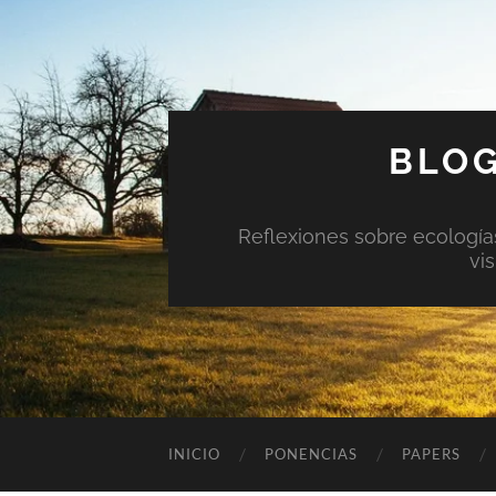
BLOG
Reflexiones sobre ecologías 
vi
INICIO
PONENCIAS
PAPERS