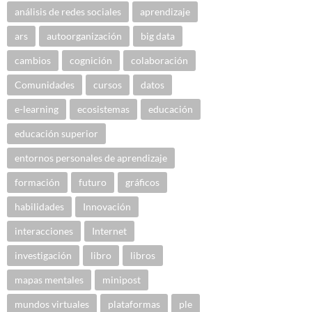
análisis de redes sociales
aprendizaje
ars
autoorganización
big data
cambios
cognición
colaboración
Comunidades
cursos
datos
e-learning
ecosistemas
educación
educación superior
entornos personales de aprendizaje
formación
futuro
gráficos
habilidades
Innovación
interacciones
Internet
investigación
libro
libros
mapas mentales
minipost
mundos virtuales
plataformas
ple