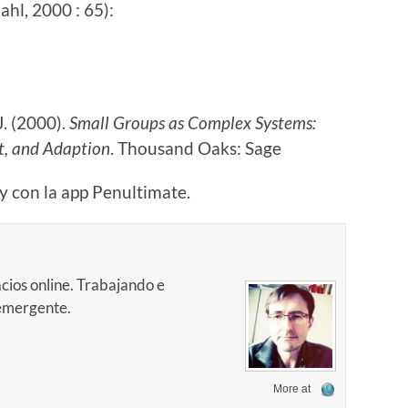
hl, 2000 : 65):
J. (2000).
Small Groups as Complex Systems:
t, and Adaption
. Thousand Oaks: Sage
y con la app Penultimate.
cios online. Trabajando e
 emergente.
More at