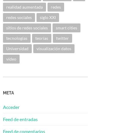
realidad aumentada
redes
redes sociales
siglo XXI
sitios de redes sociales
smart cities
tecnologías
teorías
twitter
Universidad
visualización datos
vídeo
META
Acceder
Feed de entradas
Feed de comentarios