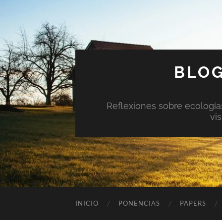
BLOG
Reflexiones sobre ecologías 
vi
INICIO
PONENCIAS
PAPERS