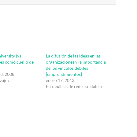
versity (vs
La difusión de las ideas en las
es como cuello de
organizaciones y la importancia
de los vínculos débiles
28, 2008
[emprendimientos]
zaje»
enero 17, 2013
En «análisis de redes sociales»