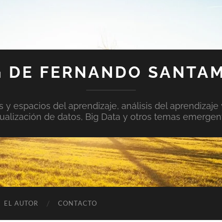
 DE FERNANDO SANTA
y espacios del aprendizaje, análisis del aprendizaje 
sualización de datos, Big Data y otros temas emergen
EL AUTOR
CONTACTO