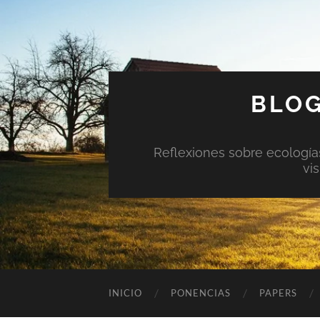
BLOG
Reflexiones sobre ecologías 
vi
INICIO
PONENCIAS
PAPERS