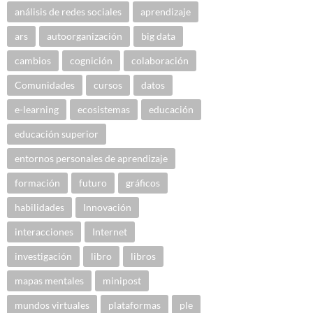
análisis de redes sociales
aprendizaje
ars
autoorganización
big data
cambios
cognición
colaboración
Comunidades
cursos
datos
e-learning
ecosistemas
educación
educación superior
entornos personales de aprendizaje
formación
futuro
gráficos
habilidades
Innovación
interacciones
Internet
investigación
libro
libros
mapas mentales
minipost
mundos virtuales
plataformas
ple