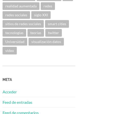
realidad aumentada
redes
redes sociales
siglo XXI
sitios de redes sociales
smart cities
tecnologías
teorías
twitter
Universidad
visualización datos
vídeo
META
Acceder
Feed de entradas
Feed de comentarios