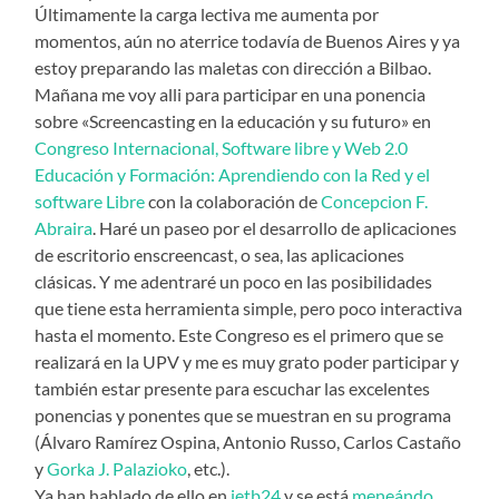
Últimamente la carga lectiva me aumenta por
momentos, aún no aterrice todavía de Buenos Aires y ya
estoy preparando las maletas con dirección a Bilbao.
Mañana me voy alli para participar en una ponencia
sobre «Screencasting en la educación y su futuro» en
Congreso Internacional, Software libre y Web 2.0
Educación y Formación: Aprendiendo con la Red y el
software Libre
con la colaboración de
Concepcion F.
Abraira
. Haré un paseo por el desarrollo de aplicaciones
de escritorio enscreencast, o sea, las aplicaciones
clásicas. Y me adentraré un poco en las posibilidades
que tiene esta herramienta simple, pero poco interactiva
hasta el momento. Este Congreso es el primero que se
realizará en la UPV y me es muy grato poder participar y
también estar presente para escuchar las excelentes
ponencias y ponentes que se muestran en su programa
(Álvaro Ramírez Ospina, Antonio Russo, Carlos Castaño
y
Gorka J. Palazioko
, etc.).
Ya han hablado de ello en
ietb24
y se está
meneándo
.