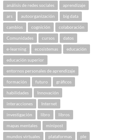
análisis de redes sociales
aprendizaje
ars
autoorganización
big data
cambios
cognición
colaboración
Comunidades
cursos
datos
e-learning
ecosistemas
educación
educación superior
entornos personales de aprendizaje
formación
futuro
gráficos
habilidades
Innovación
interacciones
Internet
investigación
libro
libros
mapas mentales
minipost
mundos virtuales
plataformas
ple