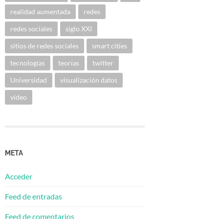
realidad aumentada
redes
redes sociales
siglo XXI
sitios de redes sociales
smart cities
tecnologías
teorías
twitter
Universidad
visualización datos
vídeo
META
Acceder
Feed de entradas
Feed de comentarios