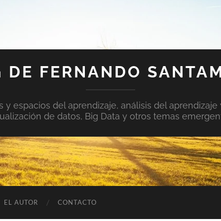
 DE FERNANDO SANTA
y espacios del aprendizaje, análisis del aprendizaje 
sualización de datos, Big Data y otros temas emergen
EL AUTOR
CONTACTO