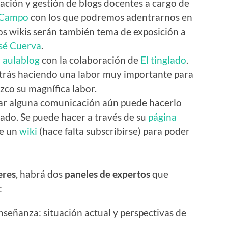
eación y gestión de blogs docentes a cargo de
a Campo
con los que podremos adentrarnos en
os wikis serán también tema de exposición a
sé Cuerva
.
r
aulablog
con la colaboración de
El tinglado
.
trás haciendo una labor muy importante para
zco su magnífica labor.
dar alguna comunicación aún puede hacerlo
rado. Se puede hacer a través de su
página
de un
wiki
(hace falta subscribirse) para poder
eres
, habrá dos
paneles de expertos
que
:
enseñanza: situación actual y perspectivas de