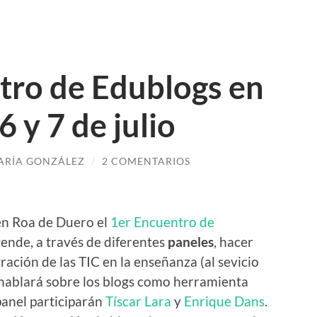
tro de Edublogs en
 y 7 de julio
ARÍA GONZÁLEZ
/
2 COMENTARIOS
 en Roa de Duero el
1er Encuentro de
etende, a través de diferentes
paneles
, hacer
ación de las TIC en la enseñanza (al sevicio
e hablará sobre los blogs como herramienta
panel participarán
Tíscar Lara
y
Enrique Dans
.