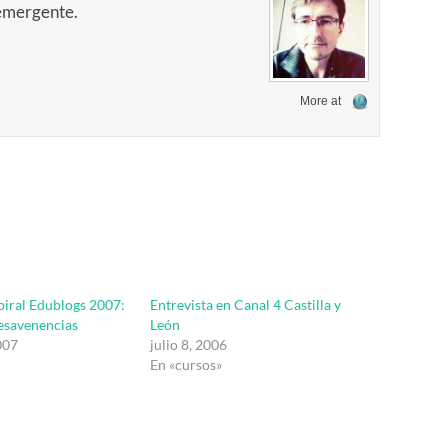
 emergente.
More at
piral Edublogs 2007:
Entrevista en Canal 4 Castilla y
esavenencias
León
007
julio 8, 2006
En «cursos»