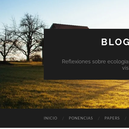
BLOG
Reflexiones sobre ecologías 
vi
INICIO
PONENCIAS
PAPERS