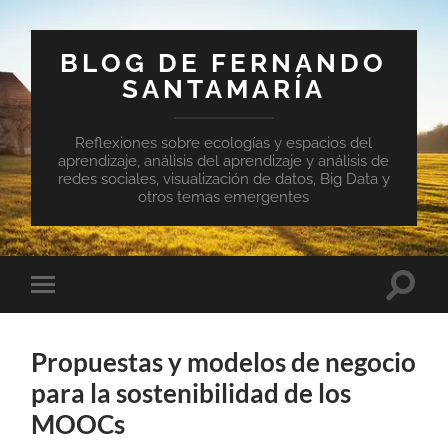
BLOG DE FERNANDO
SANTAMARÍA
Reflexiones sobre ecologías y espacios del
aprendizaje, análisis del aprendizaje y análisis de
redes sociales, visualización de datos, Big Data y
otros temas emergentes
Altern
Alternar
el
el
campo
menú
de
móvil
búsqu
Propuestas y modelos de negocio
para la sostenibilidad de los
MOOCs